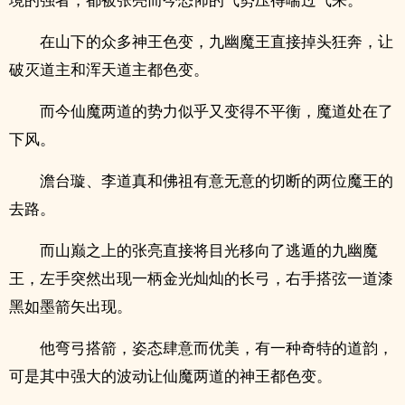
在山下的众多神王色变，九幽魔王直接掉头狂奔，让
破灭道主和浑天道主都色变。
而今仙魔两道的势力似乎又变得不平衡，魔道处在了
下风。
澹台璇、李道真和佛祖有意无意的切断的两位魔王的
去路。
而山巅之上的张亮直接将目光移向了逃遁的九幽魔
王，左手突然出现一柄金光灿灿的长弓，右手搭弦一道漆
黑如墨箭矢出现。
他弯弓搭箭，姿态肆意而优美，有一种奇特的道韵，
可是其中强大的波动让仙魔两道的神王都色变。