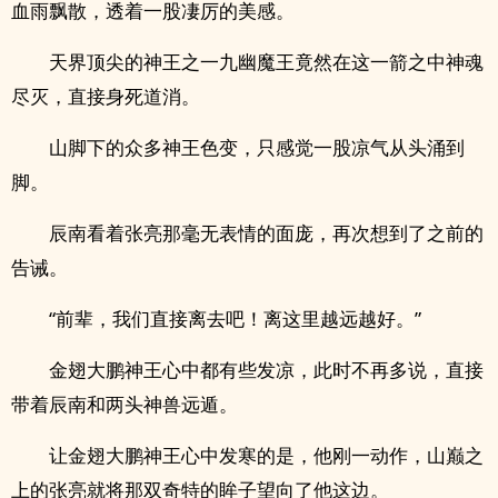
血雨飘散，透着一股凄厉的美感。
天界顶尖的神王之一九幽魔王竟然在这一箭之中神魂
尽灭，直接身死道消。
山脚下的众多神王色变，只感觉一股凉气从头涌到
脚。
辰南看着张亮那毫无表情的面庞，再次想到了之前的
告诫。
“前辈，我们直接离去吧！离这里越远越好。”
金翅大鹏神王心中都有些发凉，此时不再多说，直接
带着辰南和两头神兽远遁。
让金翅大鹏神王心中发寒的是，他刚一动作，山巅之
上的张亮就将那双奇特的眸子望向了他这边。