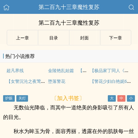
第二百九十三章魔性复苏
第二百九十三章魔性复苏
上ー章
目录
封面
下ー章
热门小说推荐
金陵艳乱始篇 【完结】 【作者不详】
【极品家丁同人《洛神凝珠》】
超凡界线
【女警沉沦之夜莺俱乐部】（第二十章之一）
【警花少妇白艳妮64】连载中
堕落警花
〔加入书签〕
无数仙光降临，而其中一道绝美的身影吸引了所有人
的目光。
秋水为眸玉为骨，面容秀丽，透露在外的肌肤每一丝