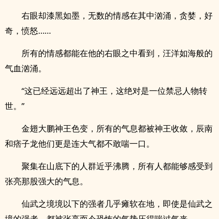
右眼却漆黑如墨，无数的情感在其中汹涌，贪婪，好
奇，愤怒……
所有的情感都能在他的右眼之中看到，汪洋如海般的
气血汹涌。
“这已经远远超出了神王，这绝对是一位禁忌人物转
世。”
金翅大鹏神王色变，所有的气息都被神王收敛，辰南
和痞子龙他们更是连大气都不敢喘一口。
聚集在山底下的人群近乎沸腾，所有人都能够感受到
张亮那股强大的气息。
仙武之境境以下的强者几乎瘫软在地，即使是仙武之
境的强者，都被张亮而今恐怖的气势压得喘过气来。