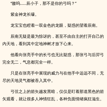
“嗷呜……辰小子，那不是你的弓吗？”
紫金神龙长嚎。
龙宝宝也瞪着一双金色的龙眼，疑惑的望着辰南。
辰南无疑是最为惊讶的，甚至不由自主的打开自己的
内天地，看到其中定地神树才放下心来。
他看向张亮手中的长弓也无比疑惑，那张弓与后羿弓
完全无二，气息都完全一样。
只是在张亮手中展现的威力与在他手中远远不同，无
尽的天地灵气都被吞入其中。
弓弦之上的箭矢越发黑暗，仅仅是盯着那道黑色的箭
矢观看，就让很多人神情狂乱，各种负面情绪疯狂滋生。