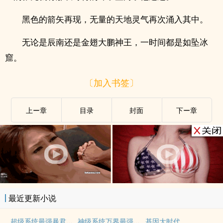
黑色的箭矢再现，无量的天地灵气再次涌入其中。
无论是辰南还是金翅大鹏神王，一时间都是如坠冰
窟。
〔加入书签〕
上ー章
目录
封面
下ー章
最近更新小说
超级系统最强暴君崛起大明
神级系统万界最强祖师
基因大时代