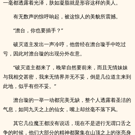
一毫都透露着光泽，肤如凝脂就是形容这样的美人。
有无数声的惊呼响起，被这惊人的美貌所震撼。
“澹台，你也要插手？”
破灭道主发出一声冷哼，他曾经在澹台璇手中吃过
亏，因此对澹台璇的出现分外在意。
“破灭道主都来了，晚辈自然要前来，而且无情妹妹
与我相交甚密，我来无情界并无不妥，倒是几位道主来到
此地，似乎有些不妥。”
澹台璇的一举一动都完美无缺，整个人透露着圣洁的
气息，如同九天之上的仙女，嘴上却丝毫不落下风。
其它几位魔王都没有说话，现在不是进行无谓口舌之
争的时候，他们大部分的精神都聚集在山顶之上的张亮身