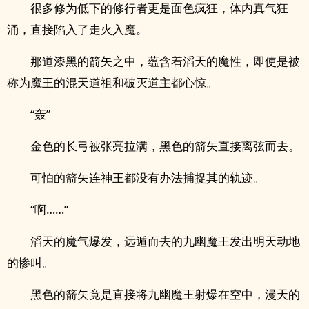
很多修为低下的修行者更是面色疯狂，体内真气狂
涌，直接陷入了走火入魔。
那道漆黑的箭矢之中，蕴含着滔天的魔性，即使是被
称为魔王的混天道祖和破灭道主都心惊。
“轰”
金色的长弓被张亮拉满，黑色的箭矢直接离弦而去。
可怕的箭矢连神王都没有办法捕捉其的轨迹。
“啊……”
滔天的魔气爆发，远遁而去的九幽魔王发出明天动地
的惨叫。
黑色的箭矢竟是直接将九幽魔王射爆在空中，漫天的