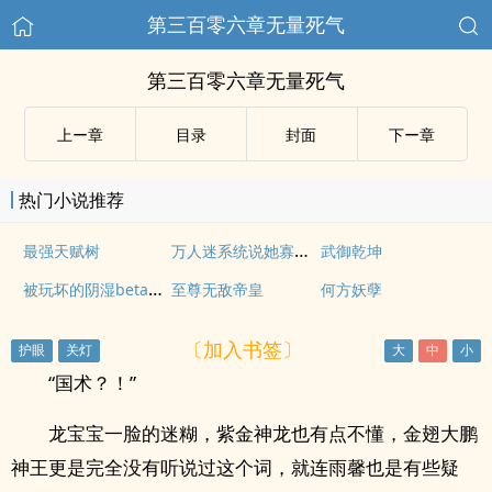
第三百零六章无量死气
第三百零六章无量死气
上ー章
目录
封面
下ー章
热门小说推荐
万人迷系统说她寡得没救了
最强天赋树
武御乾坤
被玩坏的阴湿beta（强制 nph）
至尊无敌帝皇
何方妖孽
〔加入书签〕
“国术？！”
龙宝宝一脸的迷糊，紫金神龙也有点不懂，金翅大鹏
神王更是完全没有听说过这个词，就连雨馨也是有些疑