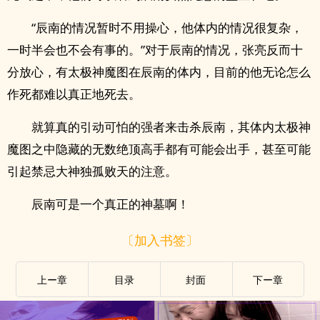
“辰南的情况暂时不用操心，他体内的情况很复杂，
一时半会也不会有事的。”对于辰南的情况，张亮反而十
分放心，有太极神魔图在辰南的体内，目前的他无论怎么
作死都难以真正地死去。
就算真的引动可怕的强者来击杀辰南，其体内太极神
魔图之中隐藏的无数绝顶高手都有可能会出手，甚至可能
引起禁忌大神独孤败天的注意。
辰南可是一个真正的神墓啊！
〔加入书签〕
上ー章
目录
封面
下ー章