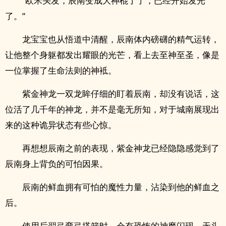
“欧米头发，辰南变成大神棍了了，已经开始发光
了。”
龙宝宝也从悟道中清醒，辰南体内磅礴的精气运转，
让他整个身躯都发出耀眼的光芒，看上去至神至圣，像是
一位掌握了生命法则的神袛。
紫金神龙一双龙眸仔细的盯着辰南，却没有说话，这
位活了几千年的神龙，并不是毫无所知，对于城南展现出
来的这种诡异状态有些心惊。
再想想辰南之前的表现，紫金神龙已经隐隐感觉到了
辰南身上背负的可怕因果。
辰南的鲜血拥有可怕的魔性力量，沾染到他的鲜血之
后。
使用后羿弓弯弓搭箭时，会有恐怖的神魔闪现，无头