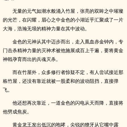
无量的元气如潮水般涌入竹屋，张亮的双眸之中璀璨
的光芒，在闪耀，眉心之中金色的小湖近乎汇聚成了一片
大海，浩瀚无垠的精神力量在其中波动。
金色的元神从其中迈步而出，走入凰血赤金钟内，专
门击杀精神力量的灭神术被他施展成百上千遍，要将黄金
神戟孕育而出的兵魂灭杀。
而在竹屋外，众多修行者惊疑不定，有人尝试接近那
栋竹屋，还没有靠近就被一股柔和的波动阻挡，直接弹
飞。
他还想再次靠近，一道金色的闪电从天而降，直接将
他劈成焦炭。
黄金龙王发出低沉的咆哮，尖锐的獠牙从它嘴中露