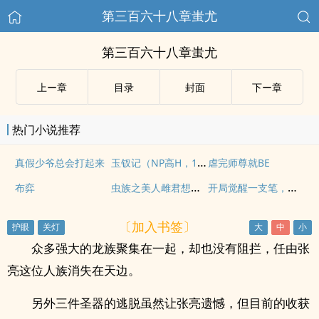
第三百六十八章蚩尤
第三百六十八章蚩尤
上ー章
目录
封面
下ー章
热门小说推荐
玉钗记（NP高H，1V3）
真假少爷总会打起来
虐完师尊就BE
虫族之美人雌君想养崽
开局觉醒一支笔，你管这叫废柴
布弈
〔加入书签〕
众多强大的龙族聚集在一起，却也没有阻拦，任由张
亮这位人族消失在天边。
另外三件圣器的逃脱虽然让张亮遗憾，但目前的收获