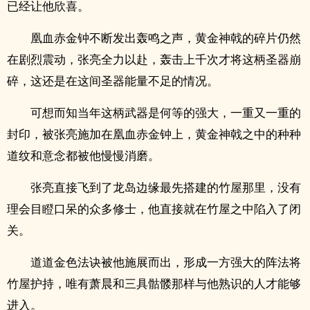
已经让他欣喜。
凰血赤金钟不断发出轰鸣之声，黄金神戟的碎片仍然
在剧烈震动，张亮全力以赴，轰击上千次才将这柄圣器崩
碎，这还是在这间圣器能量不足的情况。
可想而知当年这柄武器是何等的强大，一重又一重的
封印，被张亮施加在凰血赤金钟上，黄金神戟之中的种种
道纹和意念都被他慢慢消磨。
张亮直接飞到了龙岛边缘最先搭建的竹屋那里，没有
理会目瞪口呆的众多修士，他直接就在竹屋之中陷入了闭
关。
道道金色法诀被他施展而出，形成一方强大的阵法将
竹屋护持，唯有萧晨和三具骷髅那样与他熟识的人才能够
进入。