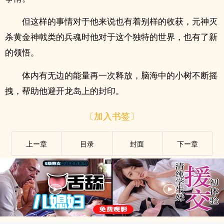
但这样的事情对于他来说也有着别样的收获，元神灭
杀黄金神戟类的兵魂时他对于这个独特的世界，也有了新
的领悟。
体内有无边的能量再一次释放，脑海中的小树不断摇
拽，帮助他避开龙岛上的封印。
〔加入书签〕
上ー章
目录
封面
下ー章