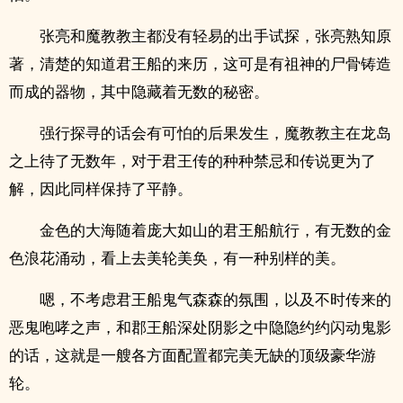
张亮和魔教教主都没有轻易的出手试探，张亮熟知原
著，清楚的知道君王船的来历，这可是有祖神的尸骨铸造
而成的器物，其中隐藏着无数的秘密。
强行探寻的话会有可怕的后果发生，魔教教主在龙岛
之上待了无数年，对于君王传的种种禁忌和传说更为了
解，因此同样保持了平静。
金色的大海随着庞大如山的君王船航行，有无数的金
色浪花涌动，看上去美轮美奂，有一种别样的美。
嗯，不考虑君王船鬼气森森的氛围，以及不时传来的
恶鬼咆哮之声，和郡王船深处阴影之中隐隐约约闪动鬼影
的话，这就是一艘各方面配置都完美无缺的顶级豪华游
轮。