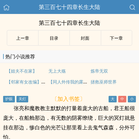
第三百七十四章长生大陆
第三百七十四章长生大陆
上ー章
目录
封面
下ー章
热门小说推荐
【姐夫不在家】
无上大殇
炼帝无双
【邻家有女改编】（苏婉篇）（原2011同人改编参赛作品）
【同人外传我的露出】（下）
拯救巫师世界
〔加入书签〕
张亮和魔教教主默默的打量着庞大的古船，君王船很
庞大，在船舱那边，有无数的阴雾缭绕，巨大的冥灯就悬
挂在那边，惨白色的光芒让那里看上去鬼气森森，分外可
怕。