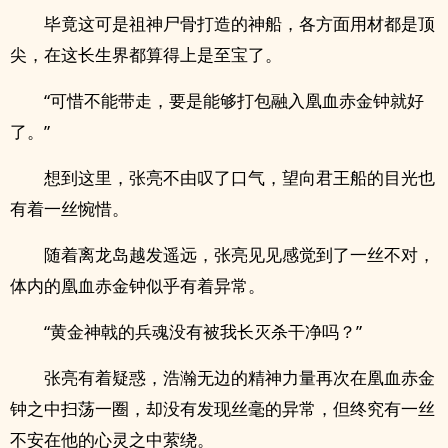
毕竟这可是祖神尸骨打造的神船，各方面用材都是顶
尖，在这长生界都算得上是至宝了。
“可惜不能带走，要是能够打包融入凰血赤金钟就好
了。”
想到这里，张亮不由叹了口气，望向君王船的目光也
有着一丝惋惜。
随着离龙岛越发遥远，张亮见见感觉到了一丝不对，
体内的凰血赤金钟似乎有着异常。
“黄金神戟的兵魂没有被我长灭杀干净吗？”
张亮有着疑惑，浩瀚无边的精神力量再次在凰血赤金
钟之中扫荡一圈，却没有发现丝毫的异常，但终究有一丝
不安在他的心灵之中萦绕。