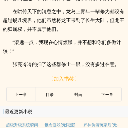
在哄传天下的消息之中，龙岛上青年一辈修为都没有
超过蜕凡境界，他们虽然将龙王带到了长生大陆，但龙王
的归属权，并不属于他们。
“滚远一点，我现在心情烦躁，并不想和你们多做计
较！”
张亮冷冷的扫了这些群修士一眼，没有多过在意。
〔加入书签〕
上ー章
目录
封面
下ー章
最近更新小说
超级升级系统瞬间百倍暴击
邪神伪装玩家后[无限]
氪命游戏[无限流]