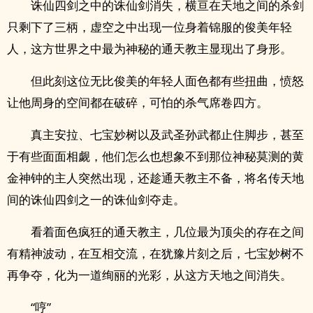
诛仙四剑之中的诛仙剑消失，横亘在天地之间的杀剑
只剩下了三柄，虚空之中出现一位身着锦服的俊美年轻
人，这方世界之中最为神秘的通天教主显现出了身形。
但此刻这位无比俊美的年轻人面色都有些扭曲，愤怒
让他周身的空间都在破碎，可怕的杀气席卷四方。
真主安拉、七宝妙树以及武圣孙武都止住脚步，甚至
于有些面面相觑，他们怎么也想象不到那位神秘莫测的黄
金神钟的主人突然出现，还趁通天教主不备，将名传天地
间的诛仙四剑之一的诛仙剑夺走。
看着面色疯狂的通天教主，几位最为顶尖的存在之间
有精神波动，在互相交流，在犹豫片刻之后，七宝妙树不
再争夺，化为一道绚丽的光彩，从这方天地之间消失。
“哼”