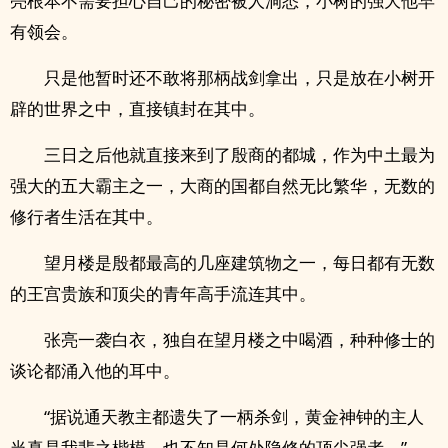
亮根本不需要担心自己的秘密被人洞悉，小树的强大他早
有领会。
只是他暂时还不敢将那柄战剑拿出，只是放在小树开
辟的世界之中，直接镇封在其中。
三日之后他就直接来到了殷商的都城，作为中土最为
强大的五大霸主之一，大商的国都自然无比繁华，无数的
修行者生活在其中。
望月楼是殷都最高的几座建筑物之一，每日都有无数
的王宫贵族和顶尖的青年高手流连其中。
张亮一袭白衣，独自在望月楼之中喝酒，种种修士的
谈论都涌入他的耳中。
“据说通天教主都遗失了一柄杀剑，黄金神钟的主人
当真是我辈之楷模，也不知是何处隐修的顶尖强者。”