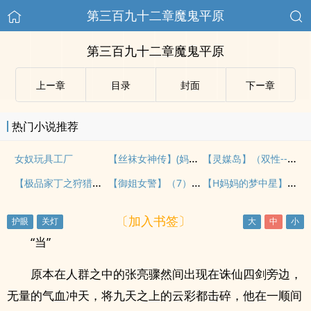
第三百九十二章魔鬼平原
第三百九十二章魔鬼平原
上ー章
目录
封面
下ー章
热门小说推荐
【丝袜女神传】(妈妈篇外)
【灵媒岛】（双性--30-31）
女奴玩具工厂
【极品家丁之狩猎母女】（1）
【御姐女警】（7）换脸
【H妈妈的梦中星】（续写9-12章）作者：BBOY
〔加入书签〕
“当”
原本在人群之中的张亮骤然间出现在诛仙四剑旁边，
无量的气血冲天，将九天之上的云彩都击碎，他在一顺间