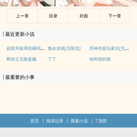
上ー章
目录
封面
下ー章
最近更新小说
超级升级系统瞬间百倍暴击
邪神伪装玩家后[无限]
氪命游戏[无限流]
网游之无敌盗贼
了了
他和他的猫
最重要的小事
首页
阅读记录
搜索小说
顶部
.