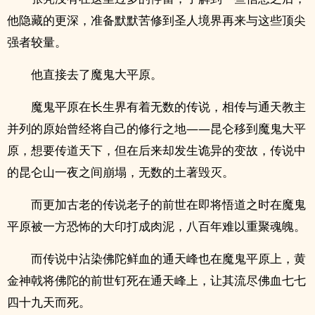
他隐藏的更深，准备默默苦修到圣人境界再来与这些顶尖
强者较量。
他直接去了魔鬼大平原。
魔鬼平原在长生界有着无数的传说，相传与通天教主
并列的原始曾经将自己的修行之地——昆仑移到魔鬼大平
原，想要传道天下，但在后来却发生诡异的变故，传说中
的昆仑山一夜之间崩塌，无数的土著毁灭。
而更加古老的传说老子的前世在即将悟道之时在魔鬼
平原被一方恐怖的大印打成肉泥，八百年难以重聚魂魄。
而传说中沾染佛陀鲜血的通天峰也在魔鬼平原上，黄
金神戟将佛陀的前世钉死在通天峰上，让其流尽佛血七七
四十九天而死。