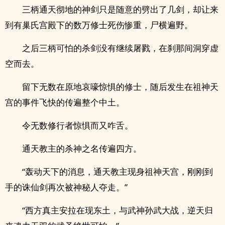
三柄通天彻地的神剑只是随意的劈出了几剑，却让来
到有巢氏宫殿下的数万修士死伤惨重，尸横遍野。
之后三柄可怕的杀剑没有继续屠戮，在刹那间洞穿虚
空而去。
留下无数在原地哀嚎惊惧的修士，随后发生在祖神天
宫的事件飞快的传遍整个中土。
令无数修行者惊惧而又咋舌。
通天教主的杀神之名传遍四方。
“轰动天下的消息，通天教主现身祖神天宫，刚刚到
手的诛仙剑再次被神秘人夺走。”
“西方真主安拉在现东土，与武神孙武大战，逆天归