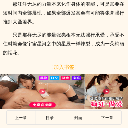
那汪洋无尽的力量本来化作身体的潜能，可是却要在
短时间内全部展现，如果全部爆发甚至有可能将张亮强行
推到大圣境界。
只是那样无尽的能量张亮根本无法强行承受，承受不
住时就会像宇宙星河之中的星辰一样炸裂，成为一朵绚丽
的烟花。
〔加入书签〕
上ー章
目录
封面
下ー章