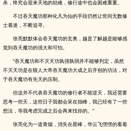
杀，终究会迎来天地的劫难，修行途中也会困难重重。
不过吞天魔功那种化凡为仙的手段仍然让世间无数修
士着迷，不断追寻。
张亮默默体会吞天魔功的玄奥，越是了解越是能够感
觉到吞天魔功的强大和可怕。
“吞天魔功和不灭天功孰强孰弱并不能够判定，虽然
不灭天功是在狠人大帝吞天魔功大成之后开创的功法，对
于吞天魔功有先天的压制。
但这并不代表吞天魔功的修行者不能逆天，我还需要
思考一些天，这些日子我都会呆在拙峰，我已经有了一些
想法，等我考虑完成之后会再来找你的。”
张亮化为一道青烟，消失在星峰，华云飞愣愣的看着