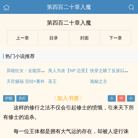
第四百二十章入魔
第四百二十章入魔
上ー章
目录
封面
下ー章
热门小说推荐
异能狂女：全能弃妃要修仙
快穿之睡了反派以后（H）
美人为攻【NP 总受】
天官赐福 完结+番外
圣王
诡秘之主
〔加入书签〕
这样的修行之法不仅会引起修士的愤慨，引来天下所
有修士的追杀。
每一位王体都是拥有大气运的存在，却被人逆行诛