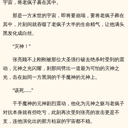
宇宙，将老疯子裹在其中。
那是一方末世的宇宙，即将要崩塌，要将老疯子葬在
其中，片刻间就吞噬了老疯子大半的生命精气，让他满头
黑发化成白丝。
“灭神！”
张亮顾不上刚刚被那位大圣强行破去绝杀时受到的震
动，元神之光闪耀，刹那间劈出一道最为可怕的灭神之
光，击在如同一方黑洞的千手魔神的元神上。
“该死……”
千手魔神的元神剧烈震动，他化为元神之躯与老疯子
对抗本身就有些吃亏，此刻再次受到张亮的攻击更是不
支，连他演化出的那方枯寂的宇宙都不稳。