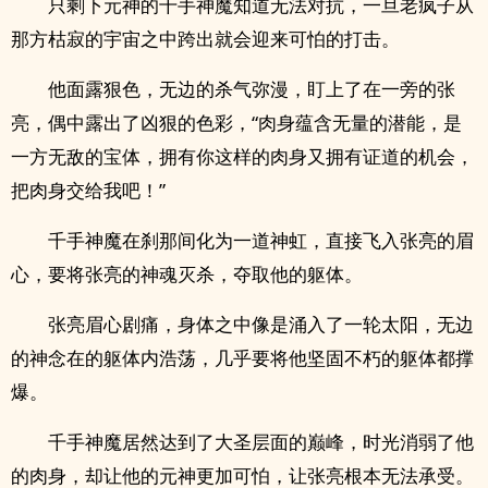
只剩下元神的千手神魔知道无法对抗，一旦老疯子从
那方枯寂的宇宙之中跨出就会迎来可怕的打击。
他面露狠色，无边的杀气弥漫，盯上了在一旁的张
亮，偶中露出了凶狠的色彩，“肉身蕴含无量的潜能，是
一方无敌的宝体，拥有你这样的肉身又拥有证道的机会，
把肉身交给我吧！”
千手神魔在刹那间化为一道神虹，直接飞入张亮的眉
心，要将张亮的神魂灭杀，夺取他的躯体。
张亮眉心剧痛，身体之中像是涌入了一轮太阳，无边
的神念在的躯体内浩荡，几乎要将他坚固不朽的躯体都撑
爆。
千手神魔居然达到了大圣层面的巅峰，时光消弱了他
的肉身，却让他的元神更加可怕，让张亮根本无法承受。