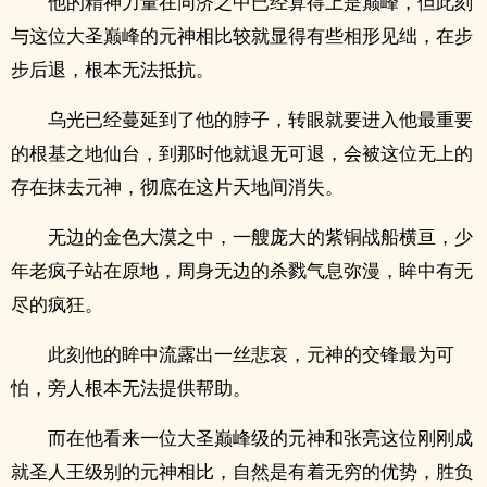
他的精神力量在同济之中已经算得上是巅峰，但此刻
与这位大圣巅峰的元神相比较就显得有些相形见绌，在步
步后退，根本无法抵抗。
乌光已经蔓延到了他的脖子，转眼就要进入他最重要
的根基之地仙台，到那时他就退无可退，会被这位无上的
存在抹去元神，彻底在这片天地间消失。
无边的金色大漠之中，一艘庞大的紫铜战船横亘，少
年老疯子站在原地，周身无边的杀戮气息弥漫，眸中有无
尽的疯狂。
此刻他的眸中流露出一丝悲哀，元神的交锋最为可
怕，旁人根本无法提供帮助。
而在他看来一位大圣巅峰级的元神和张亮这位刚刚成
就圣人王级别的元神相比，自然是有着无穷的优势，胜负