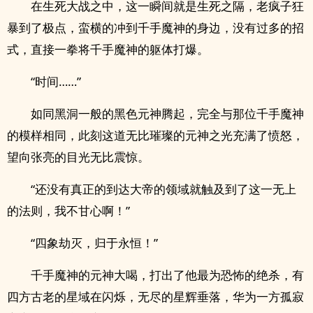
在生死大战之中，这一瞬间就是生死之隔，老疯子狂
暴到了极点，蛮横的冲到千手魔神的身边，没有过多的招
式，直接一拳将千手魔神的躯体打爆。
“时间……”
如同黑洞一般的黑色元神腾起，完全与那位千手魔神
的模样相同，此刻这道无比璀璨的元神之光充满了愤怒，
望向张亮的目光无比震惊。
“还没有真正的到达大帝的领域就触及到了这一无上
的法则，我不甘心啊！”
“四象劫灭，归于永恒！”
千手魔神的元神大喝，打出了他最为恐怖的绝杀，有
四方古老的星域在闪烁，无尽的星辉垂落，华为一方孤寂