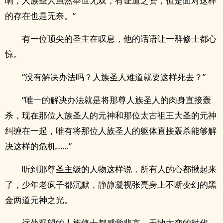
响，人族圣人虽然举世无双，有证道之资，但是面对这样
的存在也是无奈。”
有一位顶尖的圣主在叹息，他的话语让一群修士都心
惊。
“没有解决办法吗？人族圣人难道就要这样死去？”
“唯一的解决办法就是将那尊人族圣人的肉身直接轰
杀，现在那位人族圣人的元神和那位太古祖王大圣的元神
纠缠在一起，唯有将那位人族圣人的躯体直接轰杀能够解
决这样的危机……”
听到那尊圣主级的人物这样说，所有人的心都揪起来
了，少年老疯子都沉默，静静凝视张亮身上不断变幻的黑
金两道元神之光。
远处观望的人族修士都感觉悲哀，天地大变的时代，