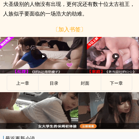
大圣级别的人物没有出现，更何况还有数十位太古祖王，
人族似乎要面临的一场浩大的劫难。
〔加入书签〕
上ー章
目录
封面
下ー章
最近更新小说