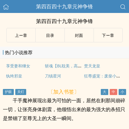
第四百四十九章元神争锋
第四百四十九章元神争锋
上ー章
目录
封面
下ー章
热门小说推荐
斩魂【BL耽美，高H，修真短篇】
享受妻和继女
焚天龙皇
狂尊盛宠：废柴小姐请入帐
纨绔邪皇
刀镇星河
〔加入书签〕
千手魔神展现出最为可怕的一面，居然在刹那间崩碎
一切，让张亮身体剧震，他领悟出来的最为强大的杀招只
是禁锢了至尊无上的大圣一瞬间。