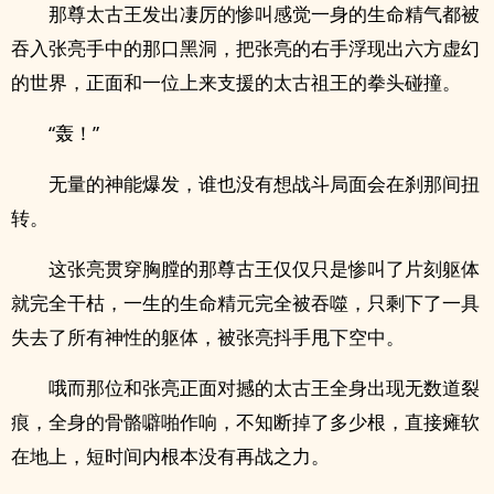
那尊太古王发出凄厉的惨叫感觉一身的生命精气都被
吞入张亮手中的那口黑洞，把张亮的右手浮现出六方虚幻
的世界，正面和一位上来支援的太古祖王的拳头碰撞。
“轰！”
无量的神能爆发，谁也没有想战斗局面会在刹那间扭
转。
这张亮贯穿胸膛的那尊古王仅仅只是惨叫了片刻躯体
就完全干枯，一生的生命精元完全被吞噬，只剩下了一具
失去了所有神性的躯体，被张亮抖手甩下空中。
哦而那位和张亮正面对撼的太古王全身出现无数道裂
痕，全身的骨骼噼啪作响，不知断掉了多少根，直接瘫软
在地上，短时间内根本没有再战之力。