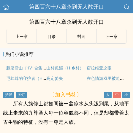
第四百六十八章杀到无人敢开口
第四百六十八章杀到无人敢开口
上ー章
目录
封面
下ー章
热门小说推荐
胭脂雪山［1V1合集，H］
山村狐媚（H 乡村）
密拉维亚之眼
毛茸茸的守护者（H 人外 短篇合集）
在色情游戏里被迫直播高潮（西幻 人外 nph）
高定赘夫
〔加入书签〕
所有人族修士都如同被一盆凉水从头泼到尾，从地平
线上走来的九尊圣人每一位容貌都不同，但是却都带着太
古生物的特征，没有一尊是人族。