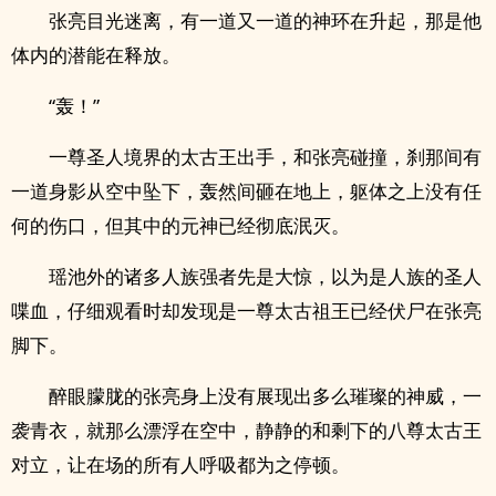
张亮目光迷离，有一道又一道的神环在升起，那是他
体内的潜能在释放。
“轰！”
一尊圣人境界的太古王出手，和张亮碰撞，刹那间有
一道身影从空中坠下，轰然间砸在地上，躯体之上没有任
何的伤口，但其中的元神已经彻底泯灭。
瑶池外的诸多人族强者先是大惊，以为是人族的圣人
喋血，仔细观看时却发现是一尊太古祖王已经伏尸在张亮
脚下。
醉眼朦胧的张亮身上没有展现出多么璀璨的神威，一
袭青衣，就那么漂浮在空中，静静的和剩下的八尊太古王
对立，让在场的所有人呼吸都为之停顿。