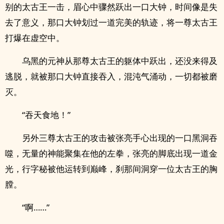
别的太古王一击，眉心中骤然跃出一口大钟，时间像是失
去了意义，那口大钟划过一道完美的轨迹，将一尊太古王
打爆在虚空中。
乌黑的元神从那尊太古王的躯体中跃出，还没来得及
逃脱，就被那口大钟直接吞入，混沌气涌动，一切都被磨
灭。
“吞天食地！”
另外三尊太古王的攻击被张亮手心出现的一口黑洞吞
噬，无量的神能聚集在他的左拳，张亮的脚底出现一道金
光，行字秘被他运转到巅峰，刹那间洞穿一位太古王的胸
膛。
“啊……”