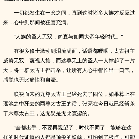
一切都发生在一念之间，直到这时诸多人族才反应过
来，心中刹那间被狂喜充满。
“人族的圣人无双，简直与如同大帝年轻时代。”
有很多修士激动到泪流满面，话语都哽咽，太古祖主
威势无双，蔑视人族，而这尊无上的圣人一人撑起了一片
天，将一群太古王都击杀，让所有人心中都长出一口气，
感觉也无比痛快和自豪。
联袂而来的九尊太古王已经死去了四位，如果算上在
瑶池之中死去的两尊太古王的话，张亮在今日就已经斩杀
了六尊太古王，这无疑是无比震撼的。
“全都出手，不要再观望了，时代不同了，能够在这
样的时代证道的人都是顶尖的妖孽，可怕到了极点，可能