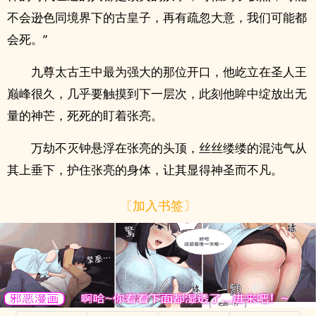
不会逊色同境界下的古皇子，再有疏忽大意，我们可能都
会死。”
九尊太古王中最为强大的那位开口，他屹立在圣人王
巅峰很久，几乎要触摸到下一层次，此刻他眸中绽放出无
量的神芒，死死的盯着张亮。
万劫不灭钟悬浮在张亮的头顶，丝丝缕缕的混沌气从
其上垂下，护住张亮的身体，让其显得神圣而不凡。
〔加入书签〕