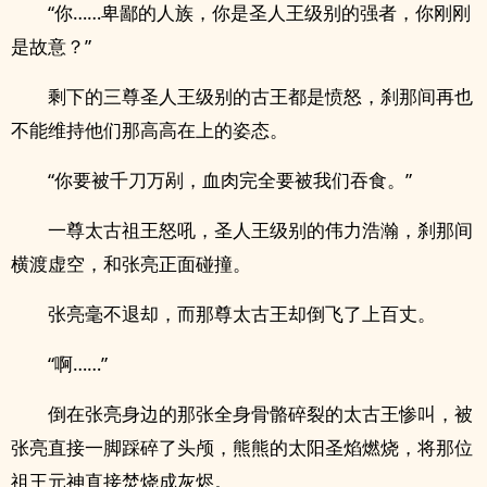
“你……卑鄙的人族，你是圣人王级别的强者，你刚刚
是故意？”
剩下的三尊圣人王级别的古王都是愤怒，刹那间再也
不能维持他们那高高在上的姿态。
“你要被千刀万剐，血肉完全要被我们吞食。”
一尊太古祖王怒吼，圣人王级别的伟力浩瀚，刹那间
横渡虚空，和张亮正面碰撞。
张亮毫不退却，而那尊太古王却倒飞了上百丈。
“啊……”
倒在张亮身边的那张全身骨骼碎裂的太古王惨叫，被
张亮直接一脚踩碎了头颅，熊熊的太阳圣焰燃烧，将那位
祖王元神直接焚烧成灰烬。