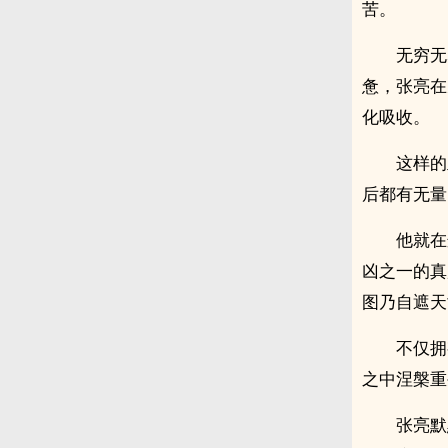
苦。
无穷无
惫，张亮在
化吸收。
这样的
后都有无量
他就在
凶之一的真
图乃自遮天
不仅拥
之中涅槃重
张亮默