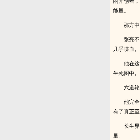
的开创者，
能量。
那方中
张亮不
几乎喋血。
他在这
生死图中。
六道轮
他完全
有了真正至
长生界
量。