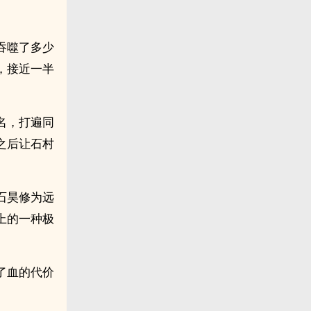
吞噬了多少
，接近一半
名，打遍同
之后让石村
石昊修为远
上的一种极
。
了血的代价