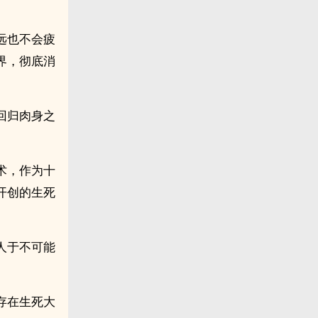
远也不会疲
界，彻底消
回归肉身之
术，作为十
开创的生死
人于不可能
存在生死大