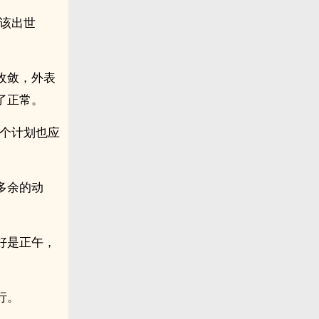
该出世
收敛，外表
了正常。
那个计划也应
多余的动
好是正午，
行。