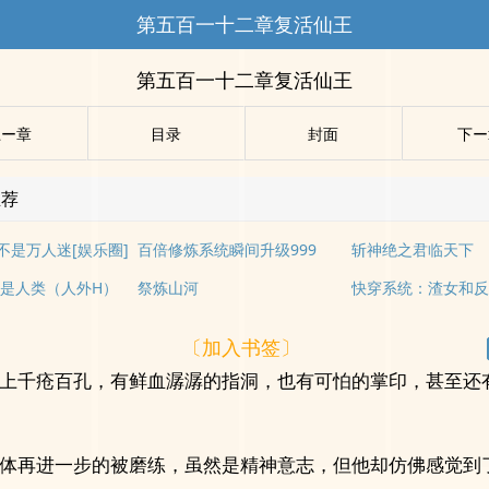
第五百一十二章复活仙王
第五百一十二章复活仙王
上ー章
目录
封面
下ー
推荐
不是万人迷[娱乐圈]
百倍修炼系统瞬间升级999
斩神绝之君临天下
是人类（人外H）
祭炼山河
快穿系统：渣女和
〔加入书签〕
上千疮百孔，有鲜血潺潺的指洞，也有可怕的掌印，甚至还
体再进一步的被磨练，虽然是精神意志，但他却仿佛感觉到