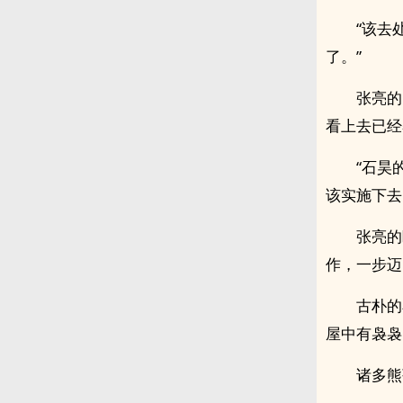
“该去
了。”
张亮的
看上去已经
“石昊
该实施下去
张亮的
作，一步迈
古朴的
屋中有袅袅
诸多熊