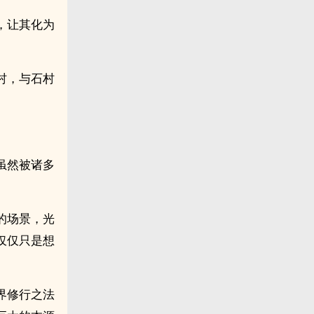
，让其化为
村，与石村
虽然被诸多
的场景，光
仅仅只是想
界修行之法