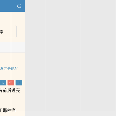
章
反派才是绝配
有前后透亮
了那种痛