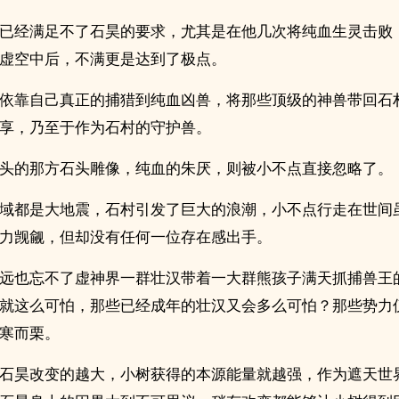
已经满足不了石昊的要求，尤其是在他几次将纯血生灵击败
虚空中后，不满更是达到了极点。
依靠自己真正的捕猎到纯血凶兽，将那些顶级的神兽带回石
享，乃至于作为石村的守护兽。
头的那方石头雕像，纯血的朱厌，则被小不点直接忽略了。
域都是大地震，石村引发了巨大的浪潮，小不点行走在世间
力觊觎，但却没有任何一位存在感出手。
远也忘不了虚神界一群壮汉带着一大群熊孩子满天抓捕兽王
就这么可怕，那些已经成年的壮汉又会多么可怕？那些势力
寒而栗。
石昊改变的越大，小树获得的本源能量就越强，作为遮天世