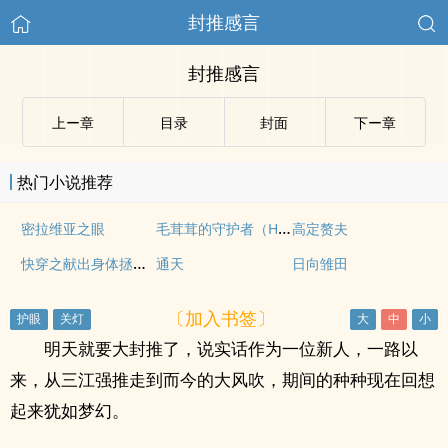
封推感言
封推感言
上ー章
目录
封面
下ー章
热门小说推荐
毛茸茸的守护者（H 人外 短篇合集）
密拉维亚之眼
高定赘夫
快穿之献出身体拯救山君（BG，微sm，1v1）
通天
日向雏田
〔加入书签〕
明天就要大封推了，说实话作为一位新人，一路以
来，从三江强推走到而今的大风吹，期间的种种现在回想
起来犹如梦幻。