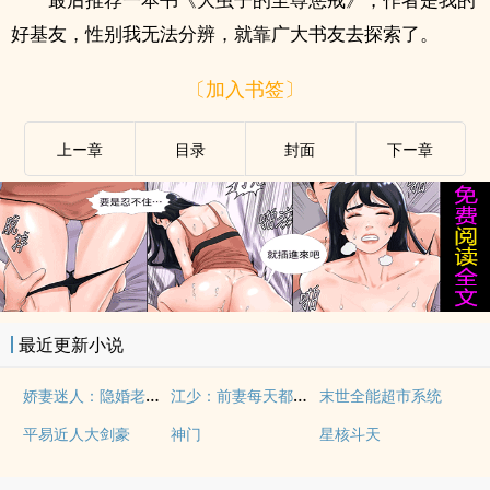
好基友，性别我无法分辨，就靠广大书友去探索了。
〔加入书签〕
上ー章
目录
封面
下ー章
最近更新小说
娇妻迷人：隐婚老公晚上好
江少：前妻每天都想坑死我
末世全能超市系统
平易近人大剑豪
神门
星核斗天