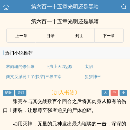
第六百一十五章光明还是黑暗
第六百一十五章光明还是黑暗
上ー章
目录
封面
下ー章
热门小说推荐
林雨珊的修仙录
下虫上天2起源
太阴
爽文反派罢工了(快穿)
三界主宰
狙猎神王
〔加入书签〕
张亮在与其交战数百个回合之后将其肉身从原有的伤
口上撕裂，让那尊至强者通灵的尸体崩碎。
动用灭神，无量的元神发出最为璀璨的一击，深深的