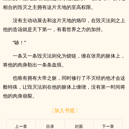
相合的毁灭之主拥有这片天地的至高权限。
没有主动动展去和这片天地的烙印，在毁灭法则之上
他的造诣就是天下第一，有着世界之力的加持。
“哧！”
一条又一条毁灭法则化为锁链，缠在张亮的躯体上，
将他的肉身勒出一条条血痕。
也唯有拥有大帝之躯，同时修行了不灭经的他才会这
般特殊，让毁灭法则在他的躯体上缠绕，没有第一时间将
他的肉身崩裂。
〔加入书签〕
上ー章
目录
封面
下ー章