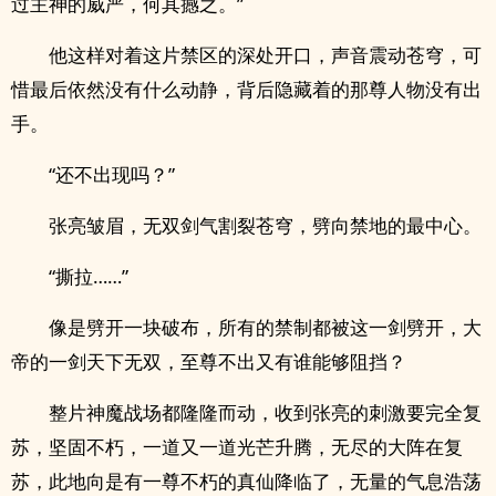
过主神的威严，何其撼之。”
他这样对着这片禁区的深处开口，声音震动苍穹，可
惜最后依然没有什么动静，背后隐藏着的那尊人物没有出
手。
“还不出现吗？”
张亮皱眉，无双剑气割裂苍穹，劈向禁地的最中心。
“撕拉……”
像是劈开一块破布，所有的禁制都被这一剑劈开，大
帝的一剑天下无双，至尊不出又有谁能够阻挡？
整片神魔战场都隆隆而动，收到张亮的刺激要完全复
苏，坚固不朽，一道又一道光芒升腾，无尽的大阵在复
苏，此地向是有一尊不朽的真仙降临了，无量的气息浩荡