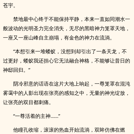
苍宇。
禁地最中心终于不能保持平静，本来一直如同潮水一
般波动的光明圣力完全消失，无尽的黑暗神力笼罩天地，
一座又一座山峰自主崩塌，有金色的神力在流淌。
“本想引来一堆蝼蚁，没想到却引出了一条天龙，不
过更好，蝼蚁我还担心它无法融合神格，不能够让昔日的
神邸回归。”
阴冷邪意的话语在这片大地上响起，一尊笼罩在混沌
雾霭中的人影出现在张亮的感知之中，无量的神光绽放，
让张亮的双目都刺痛。
“一尊活着的主神……”
他瞳孔收缩，滚滚的热血开始流淌，双眸仿佛在燃