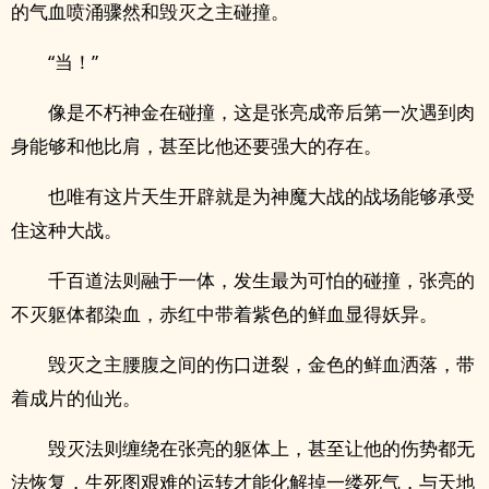
的气血喷涌骤然和毁灭之主碰撞。
“当！”
像是不朽神金在碰撞，这是张亮成帝后第一次遇到肉
身能够和他比肩，甚至比他还要强大的存在。
也唯有这片天生开辟就是为神魔大战的战场能够承受
住这种大战。
千百道法则融于一体，发生最为可怕的碰撞，张亮的
不灭躯体都染血，赤红中带着紫色的鲜血显得妖异。
毁灭之主腰腹之间的伤口迸裂，金色的鲜血洒落，带
着成片的仙光。
毁灭法则缠绕在张亮的躯体上，甚至让他的伤势都无
法恢复，生死图艰难的运转才能化解掉一缕死气，与天地