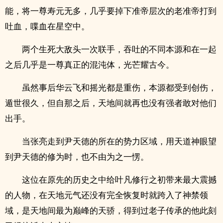
能，将一尊寿元无多，几乎要掉下准帝层次的老准帝打到
吐血，喋血在星空中。
两个生死大敌头一次联手，吞吐的不同本源和在一起
之后几乎是一尊真正的混沌体，光芒耀古今。
虽然事后华云飞和摇光都是重伤，本源都受到创伤，
遁世很久，但自那之后，天地间就再也没有强者敢对他们
出手。
当张亮走到尹天德的所在的势力区域，用天道神眼望
到尹天德的修为时，也不由为之一愣。
这位在原先的历史之中给叶凡修行之初带来最大震撼
的人物，在天地元气还没有完全恢复时就跨入了神禁领
域，是天地间最为巅峰的天骄，得到过老子传承的他此刻