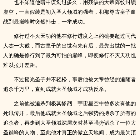
也不知道他暗中谋划过多久，用残缺的大帝阵纹封锁
虚空，一直假装是初入圣人领域的强者，和那尊古皇子血
战到最巅峰时突然扑击，一举成功。
修行过不灭天功的他在修行进度之上的确要超过同代
人杰一大截，而古皇子的出世有先有后，最先出世的一批
人的确是修行到了最为可怕的巅峰，即便修行不灭天功也
难以拉开差距。
不过摇光圣子并不轻松，事后他被大帝曾经的追随者
追杀千万里，直到成就大圣领域才成功反杀。
之前他被追杀到极其惨烈，宇宙星空中曾多次有他的
死讯传开，最后他成就大圣领域之后强势的搏杀了所有的
追杀者，再走到大圣领域深层次时甚至强势诸杀了一位大
圣巅峰的人物，至此他才真正的傲立天地间，成为最为顶