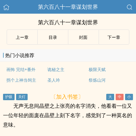
第六百八十一章谋划世界
第六百八十一章谋划世界
上ー章
目录
封面
下ー章
热门小说推荐
画怖 完结+番外
诡秘之主
极限天赋
拐个上神当饲主
圣人吟
祭炼山河
〔加入书签〕
无声无息间晶壁之上张亮的名字消失，他看着一位又
一位年轻的面庞在晶壁上刻下名字，感觉到了一种莫名的
意味。