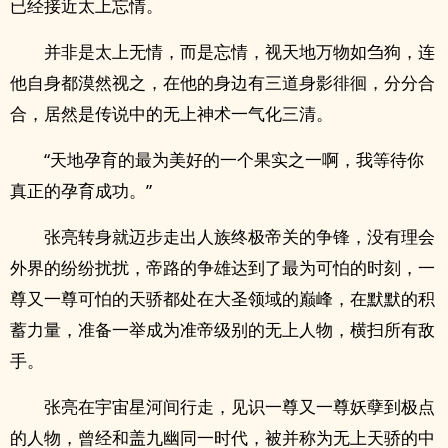
已经接近太上忘情。
并非是太上无情，而是忘情，视天地万物如刍狗，连
他自身都漠然视之，在他的身边有三道身影徘徊，分分合
合，居然是传说中的无上神术一气化三清。
“天地孕育的最为美好的一个果实之一啊，我等待你
真正的孕育成功。”
张亮转身就迈步走出人族终极帝关的争锋，没有理会
外界的纷纷扰扰，帝路的争雄达到了最为可怕的时刻，一
尊又一尊可怕的天骄都处在大圣领域的巅峰，在默默的积
蓄力量，准备一举成为准帝级别的无上人物，横扫所有敌
手。
张亮在宇宙星河间行走，见识一尊又一尊妖孽到极点
的人物，曾经和盖九幽同一时代，被并称为无上天骄的中