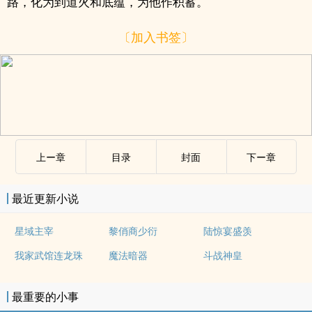
路，化为到道火和底蕴，为他作积蓄。
〔加入书签〕
上ー章
目录
封面
下ー章
最近更新小说
星域主宰
黎俏商少衍
陆惊宴盛羡
我家武馆连龙珠
魔法暗器
斗战神皇
最重要的小事