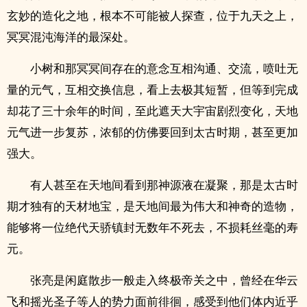
玄妙的造化之地，根本不可能被人探查，位于九天之上，
冥冥混沌海洋的最深处。
小树和那冥冥间存在的意念互相沟通、交流，喷吐无
量的元气，互相交换信息，看上去极其短暂，但等到完成
却花了三十余年的时间，至此遮天大宇宙剧烈变化，天地
元气进一步复苏，浓郁的仿佛要回到太古时期，甚至更加
强大。
有人甚至在天地间看到那神源液在凝聚，那是太古时
期才独有的天材地宝，是天地间最为伟大和神奇的造物，
能够将一位绝代天骄镇封无数年不死去，不损耗丝毫的寿
元。
张亮是闲庭散步一般走入终极帝关之中，曾经在华云
飞和摇光圣子等人的势力面前徘徊，感受到他们体内近乎