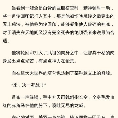
当看到一艘全是白骨的巨船横空时，精神顿时一动，
将一道轮回印记打入其中，那是他顿悟唤魔经之后穿出的
无上秘法，被他称为轮回印，能够凝集他人破碎的神魂，
对于消失在天地间又没有完全死去的绝顶强者来说最为合
适。
他将轮回印打入了武祖的肉身之中，让那具干枯的肉
身发出点点光芒，有点点神力在聚集。
而在遮天大世界的培育也达到了某种意义上的巅峰。
“来，决一死战！”
吕布一声暴喝，手中方天画戟斜指长空，全身毛发血
红的赤兔马在他的胯下，喷吐无尽的龙威。
在他的对面，关羽一身绿袍，胯下同样一匹天马，青