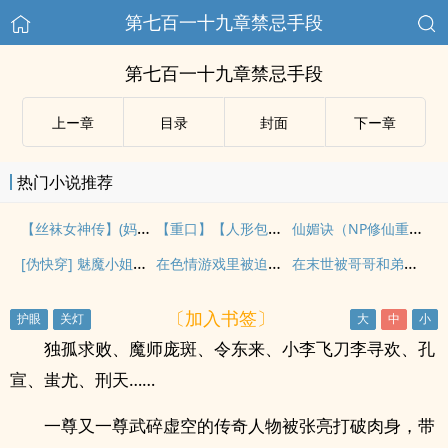
第七百一十九章禁忌手段
第七百一十九章禁忌手段
上ー章
目录
封面
下ー章
热门小说推荐
【丝袜女神传】(妈妈篇外)
【重口】【人形包裹 】 3
仙媚诀（NP修仙重口向 高h）
[伪快穿] 魅魔小姐直播中(NPH）
在色情游戏里被迫直播高潮（西幻 人外 nph）
在末世被哥哥和弟弟们娇宠了（骨科产乳高H）
〔加入书签〕
独孤求败、魔师庞斑、令东来、小李飞刀李寻欢、孔
宣、蚩尤、刑天……
一尊又一尊武碎虚空的传奇人物被张亮打破肉身，带