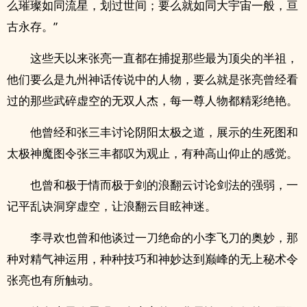
么璀璨如同流星，划过世间；要么就如同大宇宙一般，亘
古永存。”
这些天以来张亮一直都在捕捉那些最为顶尖的半祖，
他们要么是九州神话传说中的人物，要么就是张亮曾经看
过的那些武碎虚空的无双人杰，每一尊人物都精彩绝艳。
他曾经和张三丰讨论阴阳太极之道，展示的生死图和
太极神魔图令张三丰都叹为观止，有种高山仰止的感觉。
也曾和极于情而极于剑的浪翻云讨论剑法的强弱，一
记平乱诀洞穿虚空，让浪翻云目眩神迷。
李寻欢也曾和他谈过一刀绝命的小李飞刀的奥妙，那
种对精气神运用，种种技巧和神妙达到巅峰的无上秘术令
张亮也有所触动。