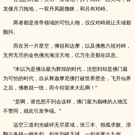
龙偃月刀拖地，一双丹凤眼微眯，和吕布对峙。
两者都是准帝领域的可怕人物，仅仅对峙就让天域都
颤抖。
而在另一片星空，佛祖和达摩，以及佛教六祖对峙，
无穷无尽的金色佛光淹没天地，亿万生灵都在叹息。
“本以为是佛法最为辉煌的时代，没想到却是佛门最
为可怕的时代，自从释迦摩尼佛打破世界壁垒，飞升仙界
之后，佛教就一统，而今却迎来大乱啊！”
“是啊，谁也想不到会这样，佛门最为巅峰的人物互
不赞同，就此引发争端。”
远空三道剑光破碎无尽星域，张三丰、独孤求败、浪
翻云各持一柄长剑，剑光划破天域，一剑光寒十九州。