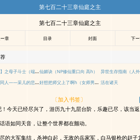
第七百二十三章仙庭之主
第七百二十三章仙庭之主
上ー章
目录
封面
下ー
推荐
【母子怪谈】之母子斗士（端午节快乐）
仙媚诀（NP修仙重口向 高h）
异世生存指南（人
【神印王座同人——采儿的悲哀】
好想把师父上了啊h（女师男徒）
活在诸天
〔加入书签〕
吧！今天已经尽兴了，游历九十九层台阶，乐趣已尽，该当返
话语如同天音，让整个世界都在颤动。
尽的大军集结，杀神白起，无敌的岳家军，白马银枪的赵子