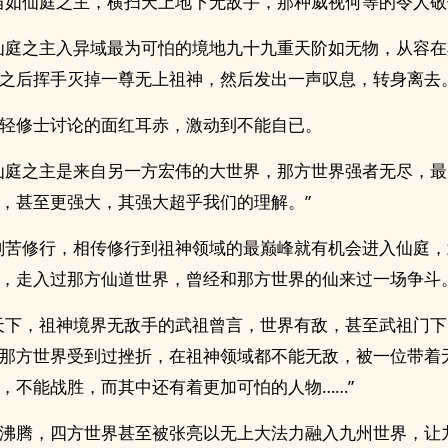
当如仙庭之主，横扫天上地下无敌手，那种威视何等的令人敬
仙庭之主入异域最为可怕的境地九十九重天阶如无物，从容
之后挥手灭掉一尊无上祖神，然后发出一声叹息，转身离去。
轻修士讨论的面红耳赤，激动到不能自已。
仙庭之主是来自另一方宏伟的大世界，那方世界强者无尽，
，甚至更强大，其强大超乎我们的理解。”
刻苦修行，相传修行到祖神领域的最巅峰就有机会进入仙庭
，走入过那方仙道世界，曾经和那方世界的仙来过一场争斗。
天下，祖神境界无敌手的武祖曾言，世界有敌，甚至武祖门
那方世界受到过挫折，在祖神领域都不能无敌，被一位带着
，不能战胜，而其中还有着更加可怕的人物……”
沸腾，四方世界甚至被张亮以无上大法力融入九州世界，让