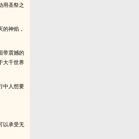
动用圣祭之
灭的神焰，
面带震撼的
于大千世界
行中人想要
可以承受无