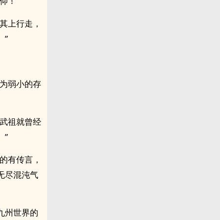
仰！”
在其上行走，
”
最为弱小的存
，武祖就曾经
”
下的有传言，
无尽混沌气
九州世界的