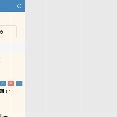
章
外）
回！”
龙……