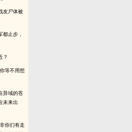
战友尸体被
军都止步，
近？
，你等不用想
在异域的苍
在未来出
除非你们有走