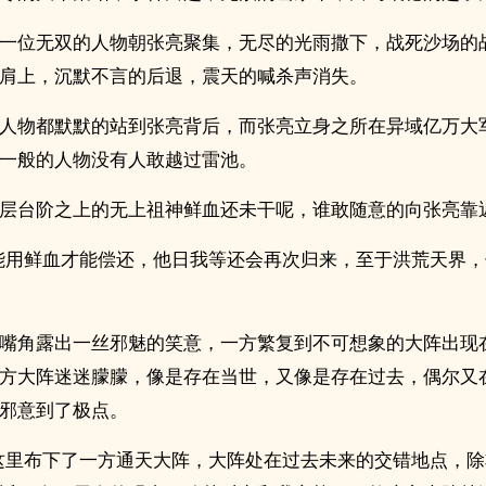
一位无双的人物朝张亮聚集，无尽的光雨撒下，战死沙场的
肩上，沉默不言的后退，震天的喊杀声消失。
人物都默默的站到张亮背后，而张亮立身之所在异域亿万大
一般的人物没有人敢越过雷池。
层台阶之上的无上祖神鲜血还未干呢，谁敢随意的向张亮靠
能用鲜血才能偿还，他日我等还会再次归来，至于洪荒天界
嘴角露出一丝邪魅的笑意，一方繁复到不可想象的大阵出现
方大阵迷迷朦朦，像是存在当世，又像是存在过去，偶尔又
邪意到了极点。
这里布下了一方通天大阵，大阵处在过去未来的交错地点，