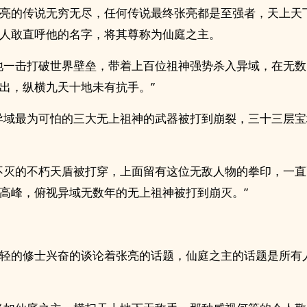
亮的传说无穷无尽，任何传说最终张亮都是至强者，天上天
人敢直呼他的名字，将其尊称为仙庭之主。
祂一击打破世界壁垒，带着上百位祖神强势杀入异域，在无
出，纵横九天十地未有抗手。”
异域最为可怕的三大无上祖神的武器被打到崩裂，三十三层
不灭的不朽天盾被打穿，上面留有这位无敌人物的拳印，一
高峰，俯视异域无数年的无上祖神被打到崩灭。”
轻的修士兴奋的谈论着张亮的话题，仙庭之主的话题是所有