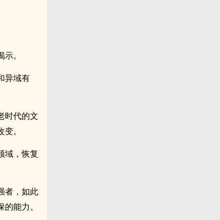
揭示。
和异域有
老时代的文
改变。
领域，恢复
强者，如此
保的能力。