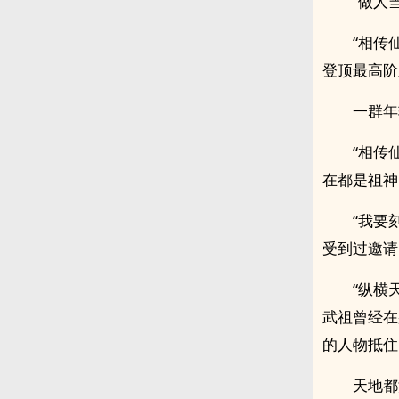
“做人
“相传
登顶最高阶
一群年
“相传
在都是祖神
“我要
受到过邀请
“纵横
武祖曾经在
的人物抵住
天地都