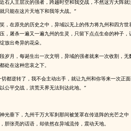
近石人王层次的强者，跨越时空和我交战，不然这方大阵就
就只能在这片天地下和我等大战。”
笑，在原先的历史之中，异域以无上的伟力将九州和四方世
压，屠杀一遍又一遍九州的生灵，只留下点点生命的种子，
绽放出奇异的花朵。
段岁月，每诞生出一次文明，异域的强者就来一次收割，无
都处在这种悲哀之下。
一切都逆转了，我不会主动出手，就让九州和你等来一次正
以公平交战，洪荒天界无法到达此地。”
神光垂下，九州千万大军刹那间被笼罩在传送阵的光芒之中
，胆张亮的话语，却依然在异域流传，震动天地。