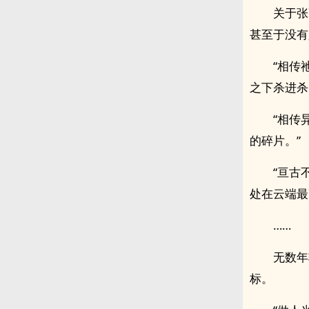
关于张
甚至于没有
“相传
之下杀进杀
“相传
的碎片。”
“亘古
处在云端最
……
无数年
标。