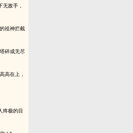
下无敌手，
数的祖神拦截
宝塔碎成无尽
直高高在上，
人终极的目