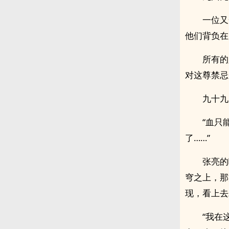
一位又
他们背负在
所有的
对这尊禁忌
九十九
“血只
了……”
张亮的
穹之上，那
现，看上去
“我在