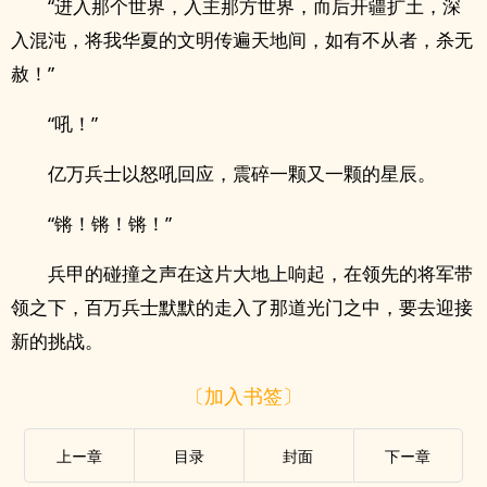
“进入那个世界，入主那方世界，而后开疆扩土，深
入混沌，将我华夏的文明传遍天地间，如有不从者，杀无
赦！”
“吼！”
亿万兵士以怒吼回应，震碎一颗又一颗的星辰。
“锵！锵！锵！”
兵甲的碰撞之声在这片大地上响起，在领先的将军带
领之下，百万兵士默默的走入了那道光门之中，要去迎接
新的挑战。
〔加入书签〕
上ー章
目录
封面
下ー章