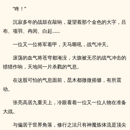
“咚！”
沉寂多年的战鼓在敲响，凝望着那个金色的大字，吕
布、项羽、冉闵、白起……
一位又一位将军着甲，天马嘶吼，战气冲天。
滚荡的血气将苍穹都淹没，大旗被无尽的战气冲击的
猎猎作响，天地间一片杀戮的气息。
在这股可怕的气息面前，昆木都微微摇缀，有所震
动。
张亮高居九重天上，冷眼看着一位又一位人物在准备
大战。
与偏居于世界角落，修行之法只有神魔炼体流是顶尖