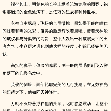
端坐其上，明黄色的长袍上绣着沧海龙腾的图案，袍
角那汹涌的金色波涛下，是亿万的星辰和种种世界。
衣袖自主飘起，飞扬的长眉微挑，黑如墨玉般的瞳仁
闪烁着和煦的光彩，俊美的脸庞辉映着晨曦，带着天神般
的威仪和与身俱来的高贵，整个人发出一种威震天下的王
者之气，生命层次进化到他这样的程度，外貌已经完美无
缺。
高挺的鼻子，薄薄的嘴唇，剑一般的眉毛斜斜飞入鬓
角落下的几缕乌发中。
英俊的侧脸，面部轮廓完美的无可挑剔，在无数神光
的照耀之下，他如同天神降世。
万劫不灭钟悬浮在他的头顶，此时悠悠震动，让整个