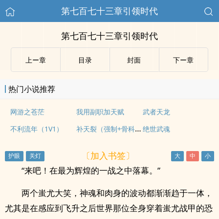
第七百七十三章引领时代
第七百七十三章引领时代
上ー章
目录
封面
下ー章
热门小说推荐
网游之苍茫
我用副职加天赋
武者天龙
补天裂（强制+骨科，修真np）
不利流年（1V1）
绝世武魂
〔加入书签〕
“来吧！在最为辉煌的一战之中落幕。”
两个蚩尤大笑，神魂和肉身的波动都渐渐趋于一体，
尤其是在感应到飞升之后世界那位全身穿着蚩尤战甲的恐