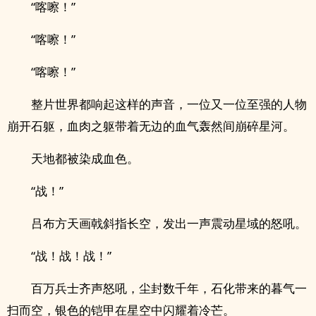
“喀嚓！”
“喀嚓！”
“喀嚓！”
整片世界都响起这样的声音，一位又一位至强的人物
崩开石躯，血肉之躯带着无边的血气轰然间崩碎星河。
天地都被染成血色。
“战！”
吕布方天画戟斜指长空，发出一声震动星域的怒吼。
“战！战！战！”
百万兵士齐声怒吼，尘封数千年，石化带来的暮气一
扫而空，银色的铠甲在星空中闪耀着冷芒。