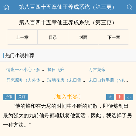
第八百四十五章仙王养成系统（第三更）
第八百四十五章仙王养成系统（第三更）
上ー章
目录
封面
下ー章
热门小说推荐
情蛊一不小心下多了（np）
择日飞升
万古龙帝
异恋原则（人外体型差）
玻璃花房（末日骨科 H）
末日自救手册（NPH）
〔加入书签〕
“他的烙印在无尽的时间中不断的消散，即便炼制出
最为强大的九转仙丹都难以将他复活，因此，我选择了另
一种方法。”