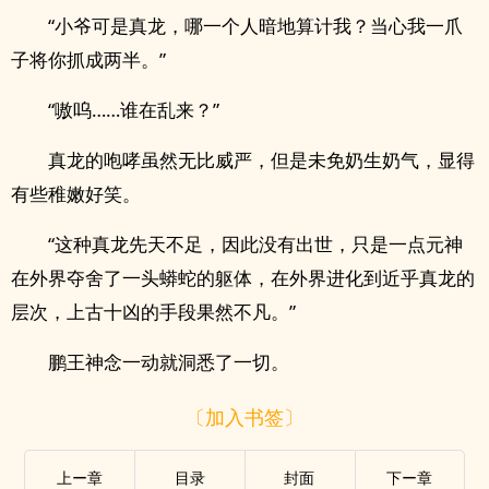
“小爷可是真龙，哪一个人暗地算计我？当心我一爪
子将你抓成两半。”
“嗷呜……谁在乱来？”
真龙的咆哮虽然无比威严，但是未免奶生奶气，显得
有些稚嫩好笑。
“这种真龙先天不足，因此没有出世，只是一点元神
在外界夺舍了一头蟒蛇的躯体，在外界进化到近乎真龙的
层次，上古十凶的手段果然不凡。”
鹏王神念一动就洞悉了一切。
〔加入书签〕
上ー章
目录
封面
下ー章