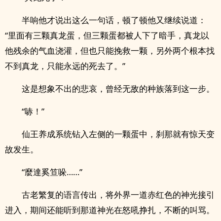
半响他才说出这么一句话，顿了顿他又继续说道：
“里面有三颗真龙蛋，但三颗蛋都被人下了暗手，真龙以
他残余的气血浇灌，但也只能挽救一颗，另外两个根本找
不到真龙，只能永远的死去了。”
这是想象不出的悲哀，曾经无敌的种族落到这一步。
“哧！”
仙王养成系统钻入左侧的一颗蛋中，刹那就有惊天变
故发生。
“麼達奚笪哚……”
古老繁复的语言传出，将外界一道赤红色的神光接引
进入，期间还能听到那道神光在怒吼挣扎，不断的叫骂。