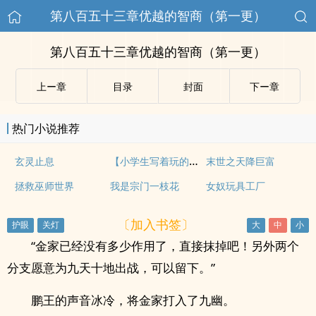
第八百五十三章优越的智商（第一更）
第八百五十三章优越的智商（第一更）
上ー章
目录
封面
下ー章
热门小说推荐
【小学生写着玩的重口味】
玄灵止息
末世之天降巨富
拯救巫师世界
我是宗门一枝花
女奴玩具工厂
〔加入书签〕
“金家已经没有多少作用了，直接抹掉吧！另外两个
分支愿意为九天十地出战，可以留下。”
鹏王的声音冰冷，将金家打入了九幽。