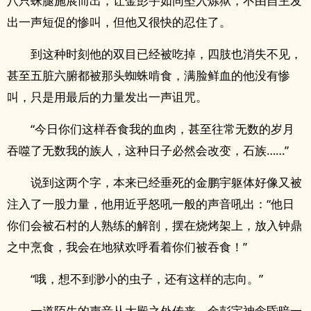
八只蛛腿施展而出，让金彭宇如同坠入炼狱，不由自主发
出一声短促的惨叫，但他又很快的忍住了。
到这种时刻他的双目已经被吃掉，四肢也消失不见，
甚至五脏六腑都被那头蜘蛛啃食，满脸鲜血的他没有惨
叫，只是用最后的力量发出一声诅咒。
“今日你们这样吞食我的血肉，甚至往常无数的岁月
吞噬了无数我的族人，这种日子必然会改变，石族……”
说到这两个字，本来已经垂死的金鹏宇躯体好像又被
注入了一股力量，他用近乎怒吼一般的声音吼出：“他日
你们会被石村的人熟练的解剖，摆在烧烤架上，放入钟鼎
之中烹食，我会在地狱欢呼看着你们被吞食！”
“哦，想不到渺小的虫子，还有这样的志向。”
一道陌生的声音从大殿之外传来，金彭宇神念昏暗一