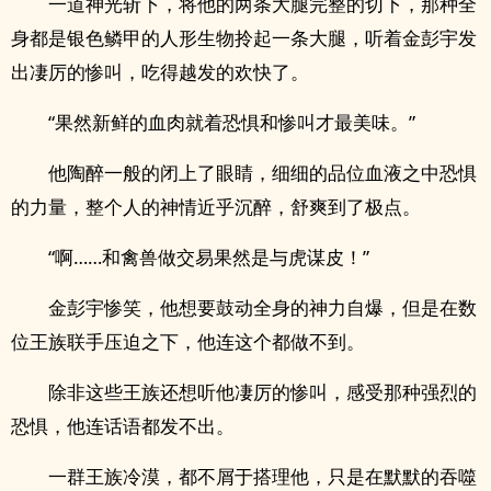
一道神光斩下，将他的两条大腿完整的切下，那种全
身都是银色鳞甲的人形生物拎起一条大腿，听着金彭宇发
出凄厉的惨叫，吃得越发的欢快了。
“果然新鲜的血肉就着恐惧和惨叫才最美味。”
他陶醉一般的闭上了眼睛，细细的品位血液之中恐惧
的力量，整个人的神情近乎沉醉，舒爽到了极点。
“啊……和禽兽做交易果然是与虎谋皮！”
金彭宇惨笑，他想要鼓动全身的神力自爆，但是在数
位王族联手压迫之下，他连这个都做不到。
除非这些王族还想听他凄厉的惨叫，感受那种强烈的
恐惧，他连话语都发不出。
一群王族冷漠，都不屑于搭理他，只是在默默的吞噬