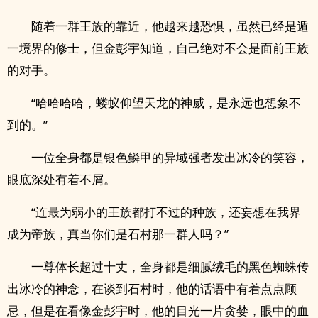
随着一群王族的靠近，他越来越恐惧，虽然已经是遁
一境界的修士，但金彭宇知道，自己绝对不会是面前王族
的对手。
“哈哈哈哈，蝼蚁仰望天龙的神威，是永远也想象不
到的。”
一位全身都是银色鳞甲的异域强者发出冰冷的笑容，
眼底深处有着不屑。
“连最为弱小的王族都打不过的种族，还妄想在我界
成为帝族，真当你们是石村那一群人吗？”
一尊体长超过十丈，全身都是细腻绒毛的黑色蜘蛛传
出冰冷的神念，在谈到石村时，他的话语中有着点点顾
忌，但是在看像金彭宇时，他的目光一片贪婪，眼中的血