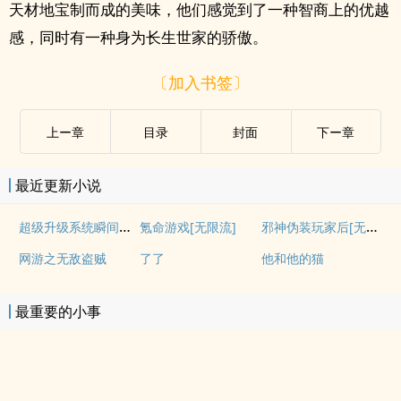
天材地宝制而成的美味，他们感觉到了一种智商上的优越
感，同时有一种身为长生世家的骄傲。
〔加入书签〕
上ー章
目录
封面
下ー章
最近更新小说
超级升级系统瞬间百倍暴击
邪神伪装玩家后[无限]
氪命游戏[无限流]
网游之无敌盗贼
了了
他和他的猫
最重要的小事