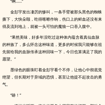
“啊……”
金彭宇发出凄厉的惨叫，一条手臂被那头黑色的蜘蛛
撕下，大快朵颐，吃得喀嚓作响，伤口上的鲜血还没有来
得及流到地上，就被一头可怕的魔狼一口吞入腹中。
“果然美味，好多年没吃过这种体内蕴含着真仙血脉
的种族了，多么怀念这种味道，更多的时候我只能够在祖
先留给我的血脉传承这种回味一下，今日也算满足了我的
愿望。”
墨绿色的眼珠盯着金彭宇看个不停，让他心中彻底觉
绝望，但长期对于异域的恐惧，甚至让他提不起攻击的勇
气。
“哧！”