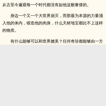
从古至今遍观每一个时代都没有如他这般奢侈的。
身边一个又一个大世界崩灭，而那最为本源的力量涌
入他的体内，锻造他的肉身，什么天材地宝都比不上这样
的物质。
有什么能够可以和世界媲美？任何奇珍都能够由一方
.
世界孕育而出。
而他蛮横的用无尽的力量掠夺世界的造化，身边一朵
又一朵的“浪花”崩灭，那种浩瀚无穷的力量小树在吸收，
他也在吸收。
小树吸收那种力量，充实亿万虚幻的世界，让他们化
虚为实，让小树拥有不可思议的造化和能力。
而张亮用那种古往今来最大的造化培育己身，他坚信