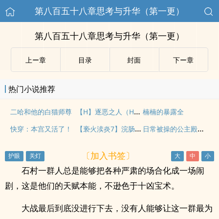
第八百五十八章思考与升华（第一更）
第八百五十八章思考与升华（第一更）
上ー章
目录
封面
下ー章
热门小说推荐
【H】逐恶之人（HP食死徒乙女)
二哈和他的白猫师尊
楠楠的暴露全
【亵火渎炎7】浣肠憋尿
日常被操的公主殿下（男全处，NPH，SM）
快穿：本宫又活了！
〔加入书签〕
石村一群人总是能够把各种严肃的场合化成一场闹
剧，这是他们的天赋本能，不逊色于十凶宝术。
大战最后到底没进行下去，没有人能够让这一群最为