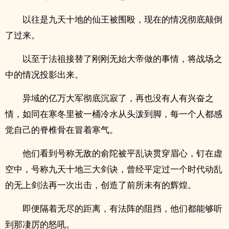
以往是九天十地的仙王被围殴，现在的情况彻底颠倒
了过来。
以至于法祖接替了刚刚无始大帝做的事情，将战场之
中的情况投影出来。
异域的亿万大军彻底沉寂了，再也没有人有兴奋之
情，如同在寒冬里被一桶冷水从头泼到脚，每一个人都感
觉自己的脊椎骨在冒着寒气。
他们看到号称无敌的俞陀被平乱诀贯穿眉心，钉在虚
空中，号称九天十地三大剑诀，曾经平定过一个时代动乱
的无上剑法再一次出击，创造了前所未有的辉煌。
即便隔着无尽的距离，有法阵的阻挡，他们都能够听
到那凄厉的怒吼。