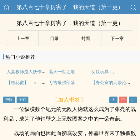
第八百七十章厉害了，我的天道（第一更）
第八百七十章厉害了，我的天道（第一更）
上ー章
目录
封面
下ー章
热门小说推荐
人妻教师是人妖作者雅琪
遮天一世之歌
女奴玩具工厂
【桂花蜜】 ＜ 全集第一部完整版 ＞
【办公室的无奈沦陷】【完】
万古最强部落
〔加入书签〕
一位纵横数个纪元的无敌人物就这么成为了张亮的战
利品，成为了他钟壁之上无数图案之中的一朵奇葩。
战场的局面也因此而彻底改变，神墓世界来了独孤败