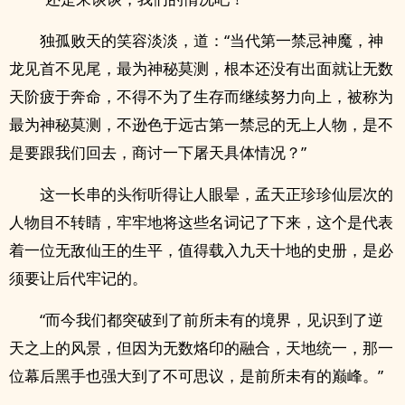
独孤败天的笑容淡淡，道：“当代第一禁忌神魔，神
龙见首不见尾，最为神秘莫测，根本还没有出面就让无数
天阶疲于奔命，不得不为了生存而继续努力向上，被称为
最为神秘莫测，不逊色于远古第一禁忌的无上人物，是不
是要跟我们回去，商讨一下屠天具体情况？”
这一长串的头衔听得让人眼晕，孟天正珍珍仙层次的
人物目不转睛，牢牢地将这些名词记了下来，这个是代表
着一位无敌仙王的生平，值得载入九天十地的史册，是必
须要让后代牢记的。
“而今我们都突破到了前所未有的境界，见识到了逆
天之上的风景，但因为无数烙印的融合，天地统一，那一
位幕后黑手也强大到了不可思议，是前所未有的巅峰。”