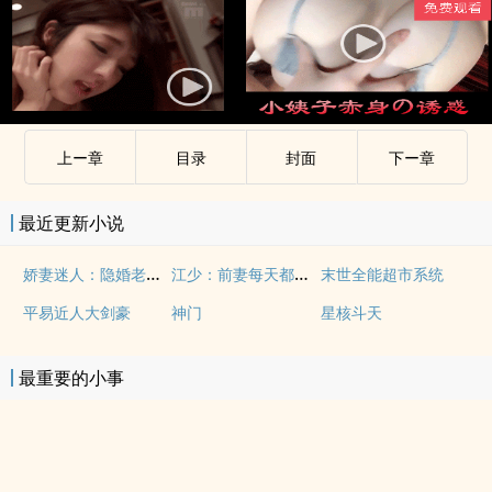
上ー章
目录
封面
下ー章
最近更新小说
娇妻迷人：隐婚老公晚上好
江少：前妻每天都想坑死我
末世全能超市系统
平易近人大剑豪
神门
星核斗天
最重要的小事