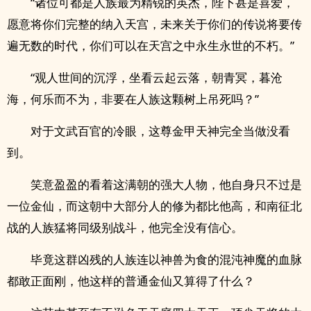
“诸位可都是人族最为精锐的英杰，陛下甚是喜爱，
愿意将你们完整的纳入天宫，未来关于你们的传说将要传
遍无数的时代，你们可以在天宫之中永生永世的不朽。”
“观人世间的沉浮，坐看云起云落，朝青冥，暮沧
海，何乐而不为，非要在人族这颗树上吊死吗？”
对于文武百官的冷眼，这尊金甲天神完全当做没看
到。
笑意盈盈的看着这满朝的强大人物，他自身只不过是
一位金仙，而这朝中大部分人的修为都比他高，和南征北
战的人族猛将同级别战斗，他完全没有信心。
毕竟这群凶残的人族连以神兽为食的混沌神魔的血脉
都敢正面刚，他这样的普通金仙又算得了什么？