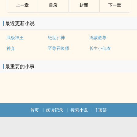
上ー章
目录
封面
下ー章
最近更新小说
武极神王
绝世邪神
鸿蒙教尊
神弃
至尊召唤师
长生小仙农
最重要的小事
首页
阅读记录
搜索小说
顶部
.