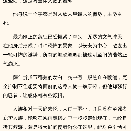
这些话，这是对全体人族的羞辱。
他每说一个字都是对人族人皇最大的侮辱，主辱臣
死。
最为刚正的魏征已经握紧了拳头，无尽的文气冲天，
在他身后形成了种种恐怖的景象，以长安为中心，散发出
一轮可怖的涟漪，所有的魑魅魍魉都被这刚至阳的浩然正
气崩灭。
薛仁贵指节都握的发白，胸中有一股热血在喷涌，完
全抑制不住想要将面前的这尊人物一拳轰碎，但他却强行
的忍着，让躯体都有些颤抖。
人族相对于天庭来说，太过于弱小，并且没有至强者
庇护人族，能够在风雨飘摇之中一步步走到现在，已经是
极其艰难，若是将天庭的使者斩杀在这里，绝对会引动可