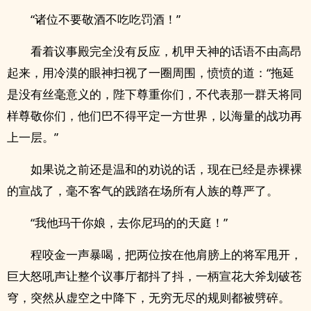
“诸位不要敬酒不吃吃罚酒！”
看着议事殿完全没有反应，机甲天神的话语不由高昂
起来，用冷漠的眼神扫视了一圈周围，愤愤的道：“拖延
是没有丝毫意义的，陛下尊重你们，不代表那一群天将同
样尊敬你们，他们巴不得平定一方世界，以海量的战功再
上一层。”
如果说之前还是温和的劝说的话，现在已经是赤裸裸
的宣战了，毫不客气的践踏在场所有人族的尊严了。
“我他玛干你娘，去你尼玛的的天庭！”
程咬金一声暴喝，把两位按在他肩膀上的将军甩开，
巨大怒吼声让整个议事厅都抖了抖，一柄宣花大斧划破苍
穹，突然从虚空之中降下，无穷无尽的规则都被劈碎。