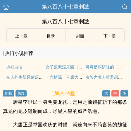
第八百八十七章刺激
第八百八十七章刺激
上ー章
目录
封面
下ー章
热门小说推荐
女子监狱淫乐园（NPH，禁忌）
哥哥是病娇味的（双子兄妹 h）
少妇白洁
在人外牛郎风俗店打工的日子（西幻np）
一念情深，首席大人好眼熟
虫族之美人雌君想养崽
〔加入书签〕
唐皇李世民一身明黄龙袍，是用之前魏征斩下的那条
真龙的龙皮缝制而成，尽显人皇的威严浩瀚。
大唐正是举国欢庆的时候，就连向来不苟言笑的魏征