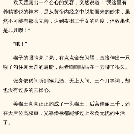
袁天罡露出一个会心的笑容，突然说道：“我这里有
养精蓄锐的神术，是从黄帝内经之中脱胎而来的妙术，虽
然不可能有那么完善，达到夜御三千女的程度，但效果也
是非凡哦！”
“哦！”
猴子的眼睛亮了亮，有点点金光闪耀，直接伸出一只
猴子勾住袁天罡的肩膀，两者嘀嘀咕咕在一旁聊了很久。
张亮依稀间听到猴儿酒、天上人间、三个月等词，却
也没有过多的去操心。
美猴王真真正正的成了一头猴王，后宫佳丽三千，还
在大唐位高权重，光靠俸禄都能够过上衣食无忧的生活
了。