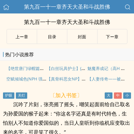
第九百一十一章齐天大圣和斗战胜佛
第九百一十一章齐天大圣和斗战胜佛
上ー章
目录
封面
下ー章
热门小说推荐
【绝世唐门绿帽篇之明都大赛】（一）
【白丝玩具护士】(1-4)(全)
魅魔养成记（高H 奇幻 冒险）
空赋倾城色(NPH 强取豪夺)
【真骨科恶女NP】轮回数次，被亲兄弟追着求爱
【人妻传奇——被出卖的人妻教师于娜】（四） 王校长的初次亲切
〔加入书签〕
沉吟了片刻，张亮摇了摇头，嘲笑起面前给自己取名
为孙爱国的猴子起来：“你这名字还真是有时代特色，生
怕别人不知道你爱国似的，当日人皇听到你临机应变取出
来的名字，可是笑了很久。”