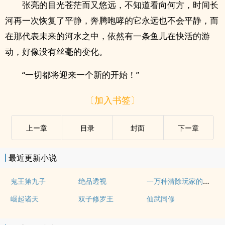
张亮的目光苍茫而又悠远，不知道看向何方，时间长
河再一次恢复了平静，奔腾咆哮的它永远也不会平静，而
在那代表未来的河水之中，依然有一条鱼儿在快活的游
动，好像没有丝毫的变化。
“一切都将迎来一个新的开始！”
〔加入书签〕
上ー章
目录
封面
下ー章
最近更新小说
一万种清除玩家的方法
鬼王第九子
绝品透视
崛起诸天
双子修罗王
仙武同修