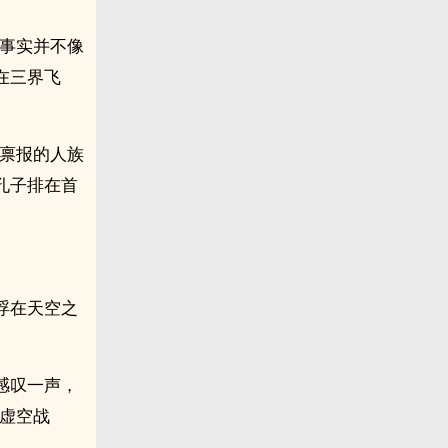
但事实并不像
在三界飞
帅禀报的人族
孔子排在首
浮在天空之
感叹一声，
虚空战