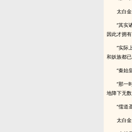
太白金
“其实
因此才拥有
“实际
和妖族都已
“秦始
“那一
地降下无数
“儒道
太白金