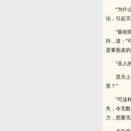
“为什
论，引起天
“最初
抖，道：“
是要面皮的
“圣人
昊天上
里？”
“可这
失，令无数
力，想要无
太白金