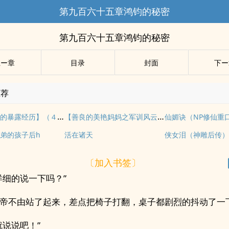
第九百六十五章鸿钧的秘密
第九百六十五章鸿钧的秘密
上ー章
目录
封面
下ー
推荐
【漂亮女友的暴露经历】（４２）介绍
【善良的美艳妈妈之军训风云】 8中 伟大的妈妈
仙媚诀（NP修仙重口
弟的孩子后h
活在诸天
侠女泪（神雕后传
〔加入书签〕
详细的说一下吗？”
帝不由站了起来，差点把椅子打翻，桌子都剧烈的抖动了一
就说说吧！”