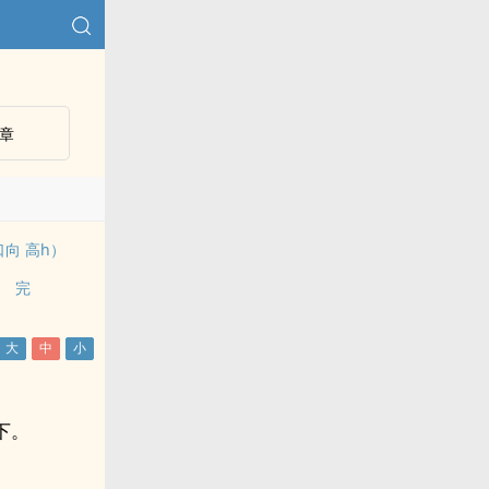
章
向 高h）
） 完
下。