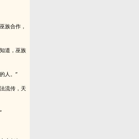
和巫族合作，
都知道，巫族
的人。”
功法流传，天
”