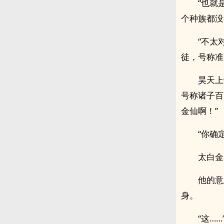
“也就
个种族都没
“不太
徒，号称准
昊天上
号称诸子百
金仙啊！”
“你确
太白金
他的意
身。
“这……