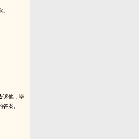
寒。
告诉他，毕
的答案。