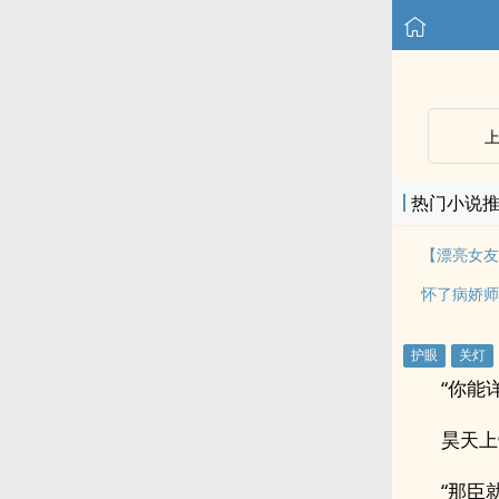
热门小说
怀了病娇师
“你能
昊天上
“那臣