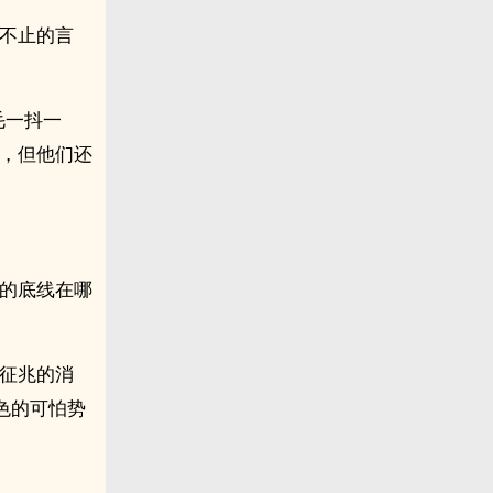
盗不止的言
毛一抖一
果，但他们还
们的底线在哪
无征兆的消
色的可怕势