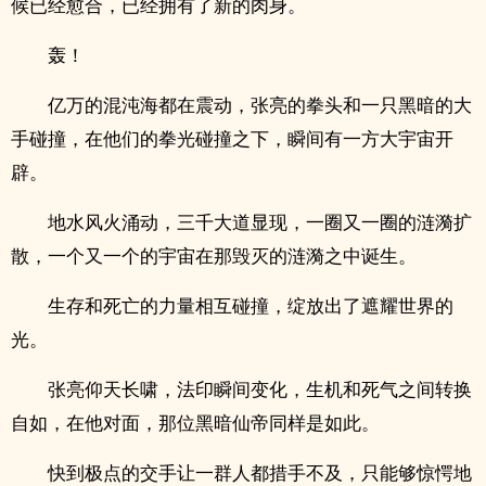
候已经愈合，已经拥有了新的肉身。
轰！
亿万的混沌海都在震动，张亮的拳头和一只黑暗的大
手碰撞，在他们的拳光碰撞之下，瞬间有一方大宇宙开
辟。
地水风火涌动，三千大道显现，一圈又一圈的涟漪扩
散，一个又一个的宇宙在那毁灭的涟漪之中诞生。
生存和死亡的力量相互碰撞，绽放出了遮耀世界的
光。
张亮仰天长啸，法印瞬间变化，生机和死气之间转换
自如，在他对面，那位黑暗仙帝同样是如此。
快到极点的交手让一群人都措手不及，只能够惊愕地