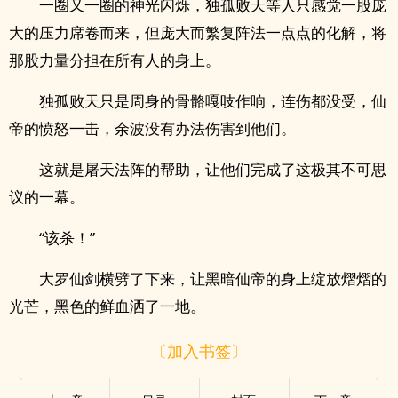
一圈又一圈的神光闪烁，独孤败天等人只感觉一股庞
大的压力席卷而来，但庞大而繁复阵法一点点的化解，将
那股力量分担在所有人的身上。
独孤败天只是周身的骨骼嘎吱作响，连伤都没受，仙
帝的愤怒一击，余波没有办法伤害到他们。
这就是屠天法阵的帮助，让他们完成了这极其不可思
议的一幕。
“该杀！”
大罗仙剑横劈了下来，让黑暗仙帝的身上绽放熠熠的
光芒，黑色的鲜血洒了一地。
〔加入书签〕