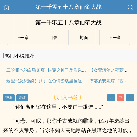
第一千零五十八章仙帝大战
第一千零五十八章仙帝大战
上ー章
目录
封面
下ー章
热门小说推荐
快穿之睡了反派以后（H）
【女警沉沦之夜莺俱乐部】(第十五章下)（更新两万五千字）
二哈和他的白猫师尊
在色情游戏里被迫直播高潮（西幻 人外 nph）
堕落的安妮塔（西幻 人外 nph）
这些书总想操我（h）
〔加入书签〕
“你们暂时留在这里，不要过于跟进……”
“可悲、可叹，那你千古成就的霸业，亿万年磨练出
来的不灭帝身，当你不知天高地厚站在黑暗之地的时候，