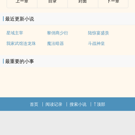
上ー章
目录
封面
下ー章
最近更新小说
星域主宰
黎俏商少衍
陆惊宴盛羡
我家武馆连龙珠
魔法暗器
斗战神皇
最重要的小事
首页
阅读记录
搜索小说
顶部