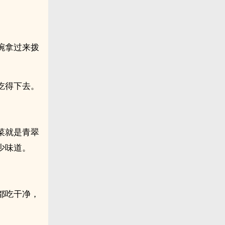
碗拿过来拨
吃得下去。
菜就是青翠
少味道。
都吃干净，