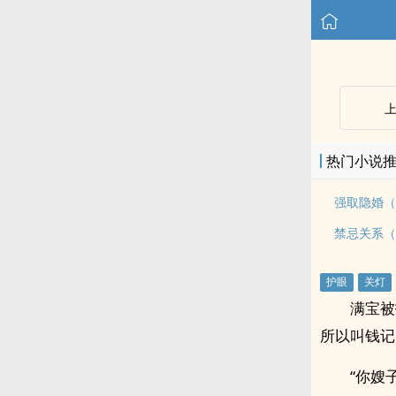
热门小说
强取隐婚（
禁忌关系（
满宝被
所以叫钱记
“你嫂