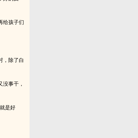
再给孩子们
村，除了白
又没事干，
就是好