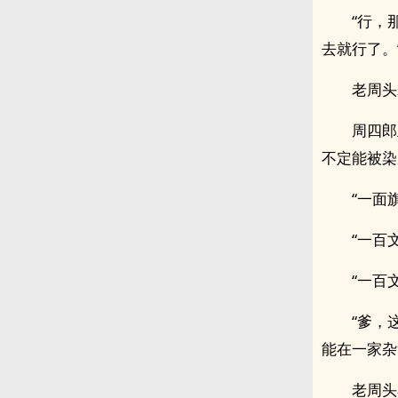
“行，
去就行了。
老周头
周四郎
不定能被染
“一面
“一百
“一百
“爹，
能在一家杂
老周头