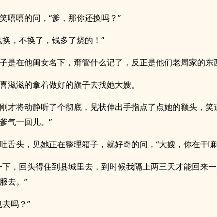
笑嘻嘻的问，“爹，那你还换吗？”
么换，不换了，钱多了烧的！”
子是在他闺女名下，甭管什么记了，反正是他们老周家的东
喜滋滋的拿着做好的旗子去找她大嫂。
刚才将动静听了个彻底，见状伸出手指点了点她的额头，笑
爹气一回儿。”
吐舌头，见她正在整理箱子，就好奇的问，“大嫂，你在干嘛
一下，回头得住到县城里去，到时候我隔上两三天才能回来
服去。”
也去吗？”