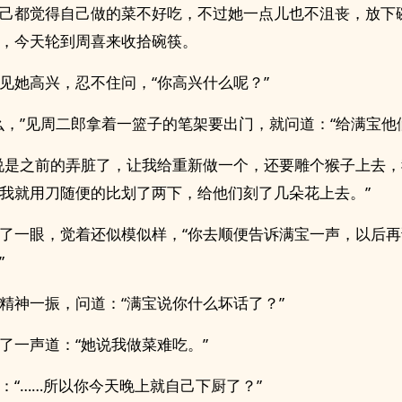
己都觉得自己做的菜不好吃，不过她一点儿也不沮丧，放下
，今天轮到周喜来收拾碗筷。
见她高兴，忍不住问，“你高兴什么呢？”
么，”见周二郎拿着一篮子的笔架要出门，就问道：“给满宝他
说是之前的弄脏了，让我给重新做一个，还要雕个猴子上去
我就用刀随便的比划了两下，给他们刻了几朵花上去。”
了一眼，觉着还似模似样，“你去顺便告诉满宝一声，以后
”
精神一振，问道：“满宝说你什么坏话了？”
了一声道：“她说我做菜难吃。”
：“……所以你今天晚上就自己下厨了？”