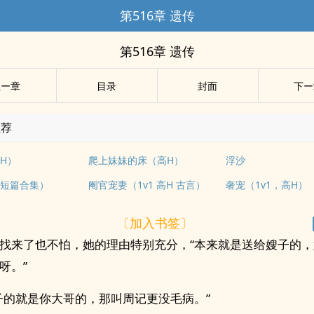
第516章 遗传
第516章 遗传
上ー章
目录
封面
下ー
推荐
H）
爬上妹妹的床（高H）
浮沙
短篇合集）
阉官宠妻（1v1 高H 古言）
奢宠（1v1，高H）
〔加入书签〕
找来了也不怕，她的理由特别充分，“本来就是送给嫂子的
呀。”
子的就是你大哥的，那叫周记更没毛病。”