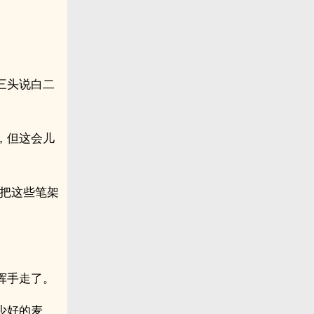
三头说白二
，但这会儿
你把这些笔架
挥手走了。
少好的麦