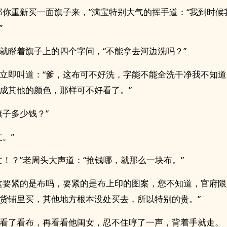
那你重新买一面旗子来，”满宝特别大气的挥手道：“我到时候
”
就瞪着旗子上的四个字问，“不能拿去河边洗吗？”
立即叫道：“爹，这布可不好洗，字能不能全洗干净我不知
成其他的颜色，那样可不好看了。”
旗子多少钱？”
文。”
文！？”老周头大声道：“抢钱哪，就那么一块布。”
这要紧的是布吗，要紧的是布上印的图案，您不知道，官府
货铺里买，其他地方根本没处买去，所以特别的贵。”
看了看布，再看看他闺女，忍不住哼了一声，背着手就走。