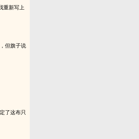
我重新写上
道，但旗子说
限定了这布只