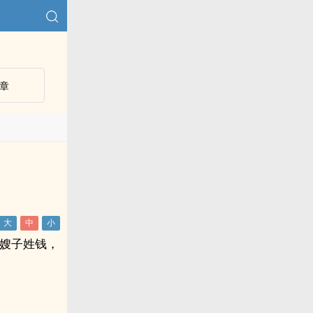
章
，嫂子姓钱，