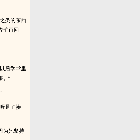
花之类的东西
农忙再回
，以后学堂里
。”
”
嫂听见了揍
因为她坚持