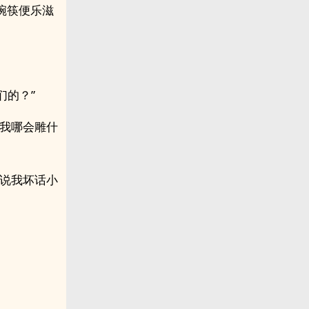
碗筷便乐滋
们的？”
，我哪会雕什
再说我坏话小