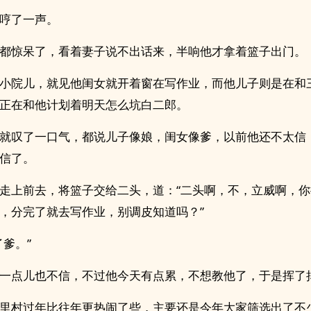
哼了一声。
都惊呆了，看着妻子说不出话来，半响他才拿着篮子出门。
小院儿，就见他闺女就开着窗在写作业，而他儿子则是在和
正在和他计划着明天怎么坑白二郎。
就叹了一口气，都说儿子像娘，闺女像爹，以前他还不太信
信了。
走上前去，将篮子交给二头，道：“二头啊，不，立威啊，
，分完了就去写作业，别调皮知道吗？”
了爹。”
一点儿也不信，不过他今天有点累，不想教他了，于是挥了
里村过年比往年更热闹了些，主要还是今年大家筛选出了不