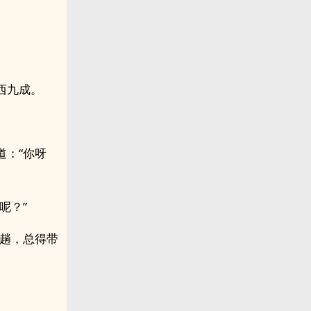
西九成。
道：“你呀
呢？”
一趟，总得带