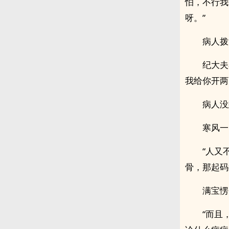
怕，不行我
呀。”
病人拨
纪大夫
我给你开两
病人没
寒风一
“人又
骨，那起码
满宝愣
“而且