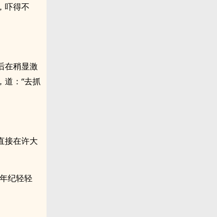
，吓得不
后在稍显激
，道：“去抓
直接在许大
“年纪轻轻