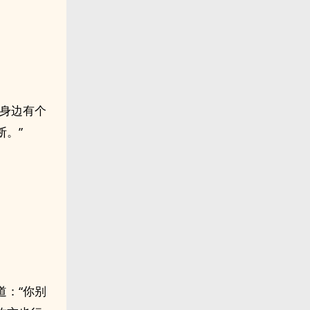
他身边有个
。”
道：“你别