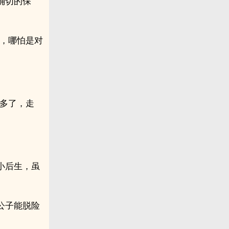
确切的保
人，哪怕是对
就多了，走
小后生，虽
公子能脱险