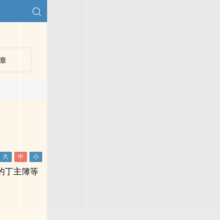
章
的丁主簿等