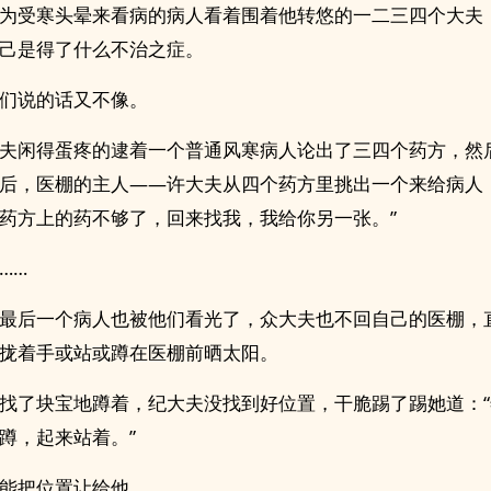
为受寒头晕来看病的病人看着围着他转悠的一二三四个大夫
己是得了什么不治之症。
们说的话又不像。
夫闲得蛋疼的逮着一个普通风寒病人论出了三四个药方，然
后，医棚的主人——许大夫从四个药方里挑出一个来给病人
药方上的药不够了，回来找我，我给你另一张。”
……
最后一个病人也被他们看光了，众大夫也不回自己的医棚，
拢着手或站或蹲在医棚前晒太阳。
找了块宝地蹲着，纪大夫没找到好位置，干脆踢了踢她道：
蹲，起来站着。”
能把位置让给他。