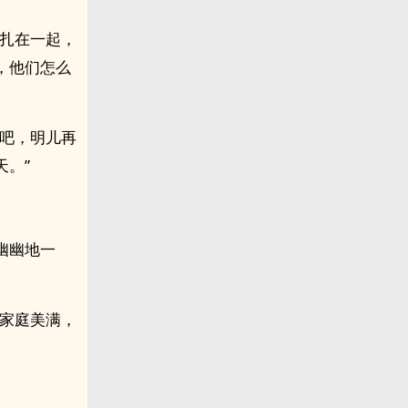
都扎在一起，
，他们怎么
足吧，明儿再
。”
幽幽地一
是家庭美满，