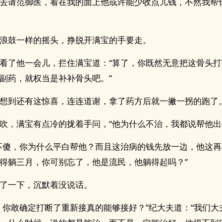
去请范御医，看在我的面上他或许能少收点儿钱，不然我帮
浪鼓一样的摇头，挣脱开满宝的手要走。
看了他一会儿，拦住满宝道：“算了，你既然无意把这骨头
副药，就权当是补补骨头吧。”
想到还有这惊喜，连连道谢，拿了药方后就一撇一拐的跑了
吹，满宝有点冷的拢着手问，“他为什么不治，我都说帮他出
不傻，你为什么平白帮他？而且这治病的钱先放一边，他这
得躺三月，你可别忘了，他是流民，他躺得起吗？”
了一下，沉默着没说话。
，你敢确定打断了重新接真的能够接好？”纪大夫道：“我们大