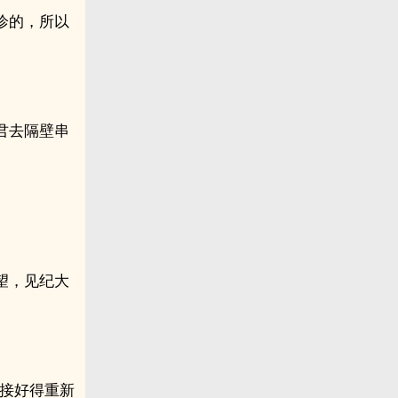
诊的，所以
君去隔壁串
望，见纪大
要接好得重新