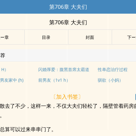
第706章 大夫们
第706章 大夫们
上ー章
目录
封面
下ー
推荐
 H）
闪婚厚爱：腹黑首席太霸道
性单恋治疗过程
友家中 (h)
前男友（1v1 h）
驯欲（小妈）
〔加入书签〕
散去了不少，这样一来，不仅大夫们轻松了，隔壁管着药房
。
总算可以过来串串门了。