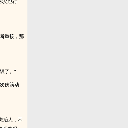
你交也行
打断重接，那
。
钱了。”
再次伤筋动
夫治人，不