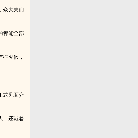
，众大夫们
的都能全部
差些火候，
正式见面介
人，还就着