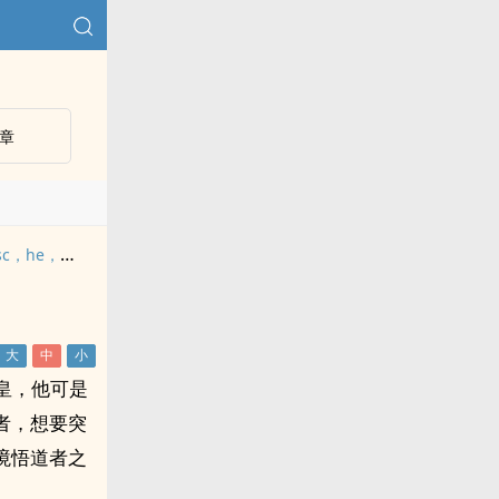
章
他好大呀！（1v1，sc，he，体型差糙汉）
皇，他可是
者，想要突
境悟道者之