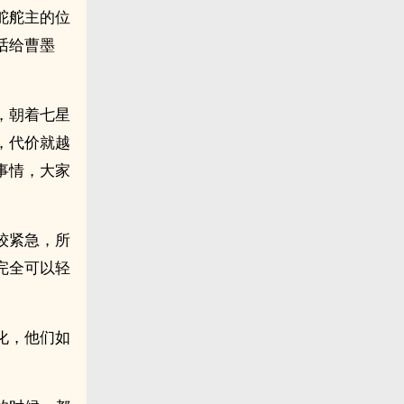
舵舵主的位
话给曹墨
，朝着七星
，代价就越
事情，大家
较紧急，所
完全可以轻
化，他们如