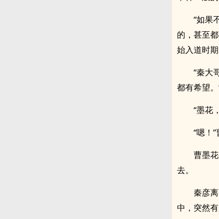
“如果
的，甚至都
始入道时期
“秦大
都有希望。
“墨花
“嗯！
曹墨花
去。
秦彦离
中，突然有