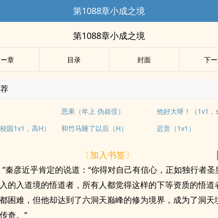
第1088章小成之境
第1088章小成之境
上ー章
目录
封面
下ー
推荐
恶果（年上 伪叔侄）
校园1v1，高H）
和竹马睡了以后（H）
迟音（1v1）
〔加入书签〕
！”秦彦近乎肯定的说道：“你得对自己有信心，正如独行者圣
入的入道境的悟道者，所有人都觉得这样的下等资质的悟道
都困难，但他却达到了六洞天巅峰的修为境界，成为了洞天
传奇。”