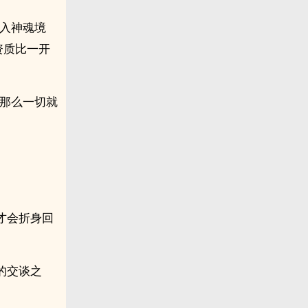
跨入神魂境
资质比一开
，那么一切就
才会折身回
的交谈之