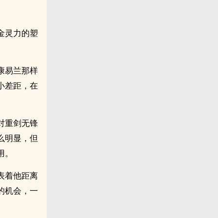
金灵力的塑
康易兰那样
小差距，在
对重剑无锋
么明显，但
用。
表着他距离
的机会，一