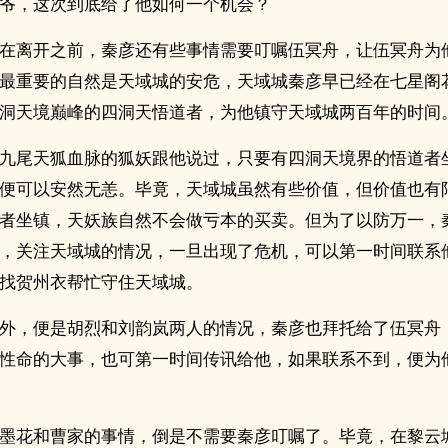
爷，这次到底给了他如何一个机会？
在离开之前，秦彦还有些事情需要叮嘱伍冥舟，让伍冥舟为
最重要的自然是天域城的安危，天域城秦彦早已经在七星阁
洞天境巅峰的四洞天悟道者，为他镇守天域城两百年的时间
九尾天狐血脉的狐妖跟他说过，只要有四洞天境界的悟道者
便可以安然无恙。毕竟，天域城虽然有些价值，但价值也有
者坐镇，天妖族自然不会做亏本的买卖。但为了以防万一，
，关注天域城的情况，一旦出现了危机，可以第一时间联系
找贺州衣帮忙守住天域城。
外，便是胡烈和刘韵岚两人的情况，秦彦也拜托给了伍冥舟
性命的大事，也可第一时间传讯给他，如果联系不到，便为
墨花和曹家的事情，倒是不需要秦彦叮嘱了。毕竟，在黎云