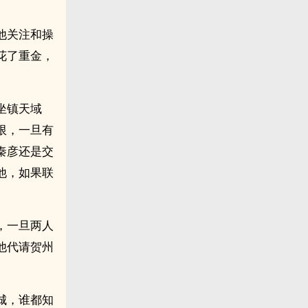
他关注和操
花了重金，
。
坐镇天域
限，一旦有
秦彦还是交
他，如果联
，一旦两人
他代请贺州
城，谁都知