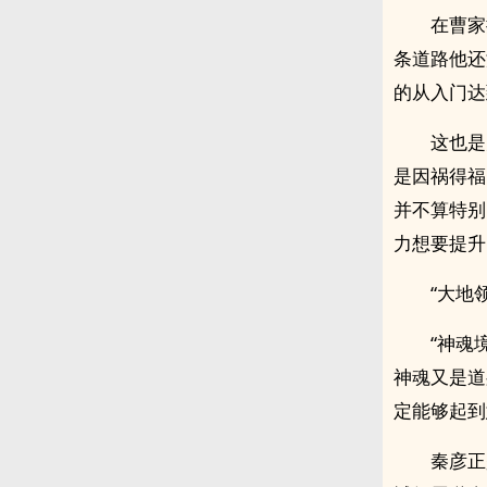
在曹家
条道路他还
的从入门达
这也是
是因祸得福
并不算特别
力想要提升
“大地
“神魂
神魂又是道
定能够起到
秦彦正