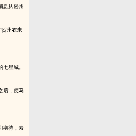
消息从贺州
”贺州衣来
的七星城。
之后，便马
和期待，素