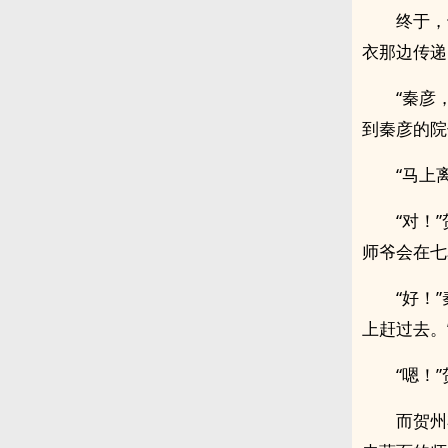
终于，
衣那边传递
“秦彦
到秦彦的院
“马上
“对！
师爷会在七
“好！
上赶过去。
“嗯！
而贺州