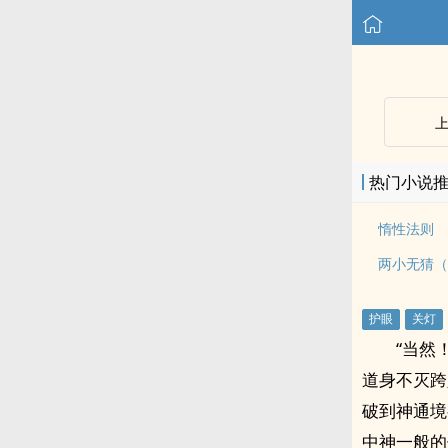
热门小说
惰性法则
两小无猜（
“当然
道身不灭跨
破到神通境
中神一般的