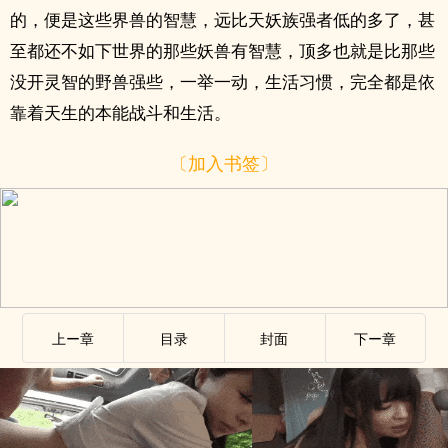
的，便是这些界兽的智慧，远比天妖族强者低的多了，甚
至都还不如下世界的那些妖兽有智慧，顶多也就是比那些
没开灵智的野兽强些，一举一动，生活习惯，完全都是依
靠着天生的本能战斗和生活。
〔加入书签〕
上ー章
目录
封面
下ー章