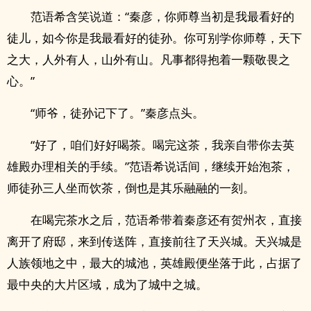
范语希含笑说道：“秦彦，你师尊当初是我最看好的
徒儿，如今你是我最看好的徒孙。你可别学你师尊，天下
之大，人外有人，山外有山。凡事都得抱着一颗敬畏之
心。”
“师爷，徒孙记下了。”秦彦点头。
“好了，咱们好好喝茶。喝完这茶，我亲自带你去英
雄殿办理相关的手续。”范语希说话间，继续开始泡茶，
师徒孙三人坐而饮茶，倒也是其乐融融的一刻。
在喝完茶水之后，范语希带着秦彦还有贺州衣，直接
离开了府邸，来到传送阵，直接前往了天兴城。天兴城是
人族领地之中，最大的城池，英雄殿便坐落于此，占据了
最中央的大片区域，成为了城中之城。