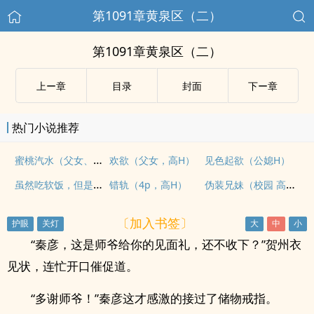
第1091章黄泉区（二）
第1091章黄泉区（二）
上ー章
目录
封面
下ー章
热门小说推荐
蜜桃汽水（父女、甜h）
欢欲（父女，高H）
见色起欲（公媳H）
虽然吃软饭，但是老实人(女尊bg)
伪装兄妹（校园 高H）
错轨（4p，高H）
〔加入书签〕
“秦彦，这是师爷给你的见面礼，还不收下？”贺州衣
见状，连忙开口催促道。
“多谢师爷！”秦彦这才感激的接过了储物戒指。