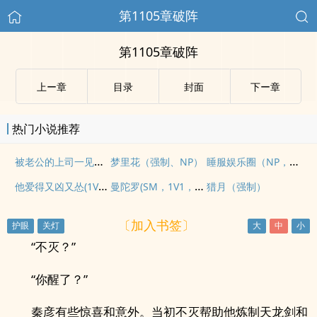
第1105章破阵
第1105章破阵
上ー章
目录
封面
下ー章
热门小说推荐
被老公的上司一见钟情
睡服娱乐圈（NP，高H）
梦里花（强制、NP）
他爱得又凶又怂(1V1h 强制)
曼陀罗(SM，1V1，年上)
猎月（强制）
〔加入书签〕
“不灭？”
“你醒了？”
秦彦有些惊喜和意外。当初不灭帮助他炼制天龙剑和