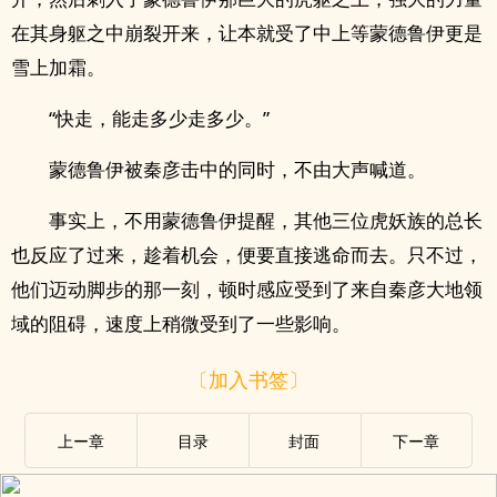
在其身躯之中崩裂开来，让本就受了中上等蒙德鲁伊更是
雪上加霜。
“快走，能走多少走多少。”
蒙德鲁伊被秦彦击中的同时，不由大声喊道。
事实上，不用蒙德鲁伊提醒，其他三位虎妖族的总长
也反应了过来，趁着机会，便要直接逃命而去。只不过，
他们迈动脚步的那一刻，顿时感应受到了来自秦彦大地领
域的阻碍，速度上稍微受到了一些影响。
〔加入书签〕
上ー章
目录
封面
下ー章