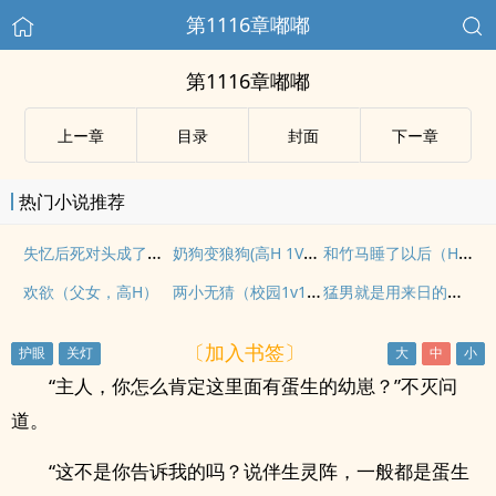
第1116章嘟嘟
第1116章嘟嘟
上ー章
目录
封面
下ー章
热门小说推荐
失忆后死对头成了我男朋友
奶狗变狼狗(高H 1V1 年下)
和竹马睡了以后（H）
两小无猜（校园1v1，高H）
猛男就是用来日的（NPH/简）
欢欲（父女，高H）
〔加入书签〕
“主人，你怎么肯定这里面有蛋生的幼崽？”不灭问
道。
“这不是你告诉我的吗？说伴生灵阵，一般都是蛋生