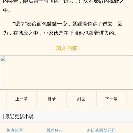
的笑着，随后第一时间跳了进去，消失在秦彦的视野之
中。
“嗯？”秦彦面色微微一变，紧跟着也跳了进去。因
为，在感应之中，小家伙是在呼唤他也跟着进去的。
〔加入书签〕
上ー章
目录
封面
下ー章
最近更新小说
荒唐仙医
最强狂少
末日从噩梦开始