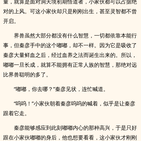
量，就算是面对洞天境初期悟道者，小家伙都可以占据绝
对的上风。可这小家伙却只是刚刚出生，甚至灵智都不曾
开启。
界兽虽然大部分都没有什么智慧，一切都依靠本能行
事，但秦彦手中的这个嘟嘟，却不一样。因为它是吸收了
秦彦大量鲜血之后，经过血养之法而诞生出来的。所以，
嘟嘟一旦长成，就算不能拥有正常人族的智慧，那绝对远
比界兽聪明的多了。
“嘟嘟，你去哪？”秦彦见状，连忙喊道。
“呜呜！”小家伙朝着秦彦呜呜的喊着，似乎是让秦彦
跟着它走。
秦彦能够感应到此刻嘟嘟内心的那种高兴，于是只好
跟在小家伙嘟嘟的身后，他也想要看看，这小家伙才刚刚