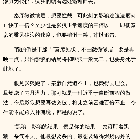
潜力为代价，疯狂的朝着远处逃遁而去。
秦彦微微皱眉，想要拦截，可此刻的影狼逃逸速度何
止快了一倍？至少也是影狼正常速度的三倍以上，即便秦
彦的乘风破浪的速度，也要稍逊一筹，难以追击。
“跑的倒是干脆！”秦彦见状，不由微微皱眉，要是再
晚一点，只怕影狼的结局将和幽狼一般无二，也要身死于
此地了。
眼见影狼跑了，秦彦自然追不上，也懒得去理会。一
旦燃烧了内丹潜力，那可就是一种近乎于自断前程的做
法，今后影狼想要再做突破，将比之前困难百倍不止，今
生能不能跨入神魂境，都是两说了。
“黑狼，影狼的结果，便是你的结果。”秦彦盯着黑
狼，杀气冲天。他最想要杀的，最想要逼得燃烧内丹的，