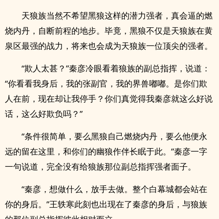
天狼族当然不希望黑狼这样的潜力强者，真会逼的燃
烧内丹，自断前程的地步。毕竟，黑狼不仅是天狼族在黄
泉区最强的战力，将来也会成为天狼族一位顶尖的强者。
“欺人太甚？”秦彦冷眼看着狼族的副总指挥，说道：
“你看看我身后，我的张副官，我的界兽嘟嘟。是你们欺
人在前，现在却让我停手？你们真觉得我秦彦就这么好说
话，这么好欺负吗？”
“条件很简单，要么黑狼自己燃烧内丹，要么他便永
远的留在这里，和你们的幽狼作伴长眠于此。”秦彦一字
一句说道，完全没有给狼族那位副总指挥强者面子。
“秦彦，想做什么，放手去做。整个白幕城都会站在
你的身后。”王轶寒此刻也出现在了秦彦的身后，与狼族