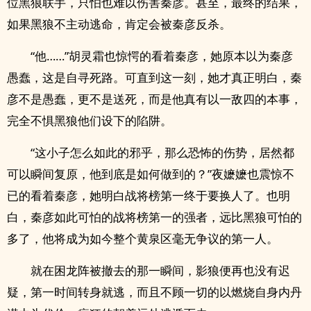
位黑狼联手，只怕也难以伤害秦彦。甚至，最终的结果，
如果黑狼不主动逃命，肯定会被秦彦反杀。
“他……”胡灵霜也惊愕的看着秦彦，她原本以为秦彦
愚蠢，这是自寻死路。可直到这一刻，她才真正明白，秦
彦不是愚蠢，更不是送死，而是他真有以一敌四的本事，
完全不惧黑狼他们设下的陷阱。
“这小子怎么如此的邪乎，那么恐怖的伤势，居然都
可以瞬间复原，他到底是如何做到的？”夜嬷嬷也震惊不
已的看着秦彦，她明白战将榜第一终于要换人了。也明
白，秦彦如此可怕的战将榜第一的强者，远比黑狼可怕的
多了，他将成为如今整个黄泉区毫无争议的第一人。
就在困龙阵被撤去的那一瞬间，影狼便再也没有迟
疑，第一时间转身就逃，而且不顾一切的以燃烧自身内丹