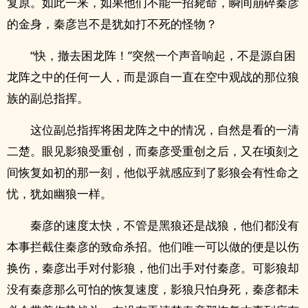
复原。如此一来，如果他们不能一招毙命，瞬间崩碎秦彦
的金身，秦彦岂不是犹如打不死的怪物？
“快，撤去困龙阵！”突然一个声音响起，不是源自困
龙阵之中的任何一人，而是源自一直在空中观战的那位狼
族的副总指挥。
这位副总指挥将困龙阵之中的情况，自然是看的一清
二楚。眼见影狼受重创，而秦彦受重创之后，又在顷刻之
间恢复如初的那一刻，他似乎就感应到了影狼会有性命之
忧，犹如幽狼一样。
秦彦的速度太快，不管是黑狼还是战狼，他们都没有
本事拦截住秦彦的致命杀招。他们唯一可以做的便是以伤
换伤，秦彦出手对付影狼，他们出手对付秦彦。可影狼却
没有秦彦那么可怕的恢复速度，影狼只怕身死，秦彦都未