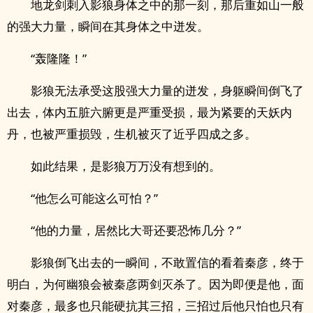
地龙剑刺入影狼身体之中的那一刻，那后重如山一般
的强大力量，瞬间在其身体之中迸发。
“轰隆隆！”
影狼无法承受这股强大力量的迸发，身躯瞬间倒飞了
出去，体内五脏六腑更是严重受损，最为紧要的天妖内
丹，也被严重损毁，生机被灭了近乎四成之多。
如此结果，是影狼万万没有想到的。
“他怎么可能这么可怕？”
“他的力量，居然比大哥还要恐怖几分？”
影狼倒飞出去的一瞬间，不敢置信的看着秦彦，终于
明白，为何幽狼会被秦彦两剑灭杀了。因为即便是他，面
对秦彦，最多也只能硬抗其三招，三招过后他只怕也只有