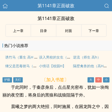
第1141章正面破敌
第1141章正面破敌
上ー章
目录
封面
下ー章
热门小说推荐
诱竹马（重生 高H 1V1）
误入男校的女生（高h、np、乱伦）
逆流（师生 高h）
继父是恶毒驸马（古言h）（继父女）
隔壁禽兽的他（高H1V1 糙汉X软妹）
小情话【校园H】
〔加入书签〕
于此同时，于秦彦身后，点点星光密布，犹如一块绚
丽的夜空图，将身后的黑狼和战狼阻隔于外。
晨曦之梦的两大绝招，同时施展，在困龙阵之中，因