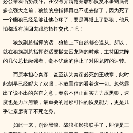
必会带着伤势战斗。在没有弄清楚秦彦那恢复本事到底有
多么强大之前，狼族的总指挥再也不想去赌了，因为死了
一个幽狼已经足够让他心疼了，要是再搭上了影狼，他只
怕都没有脸回去跟总指挥交代了吧！
狼族副总指挥的话，狼族上下自然都会遵从。所以，
就在狼族副总指挥说话要撤去困龙阵的时候，主持困龙阵
的几位总长级强者，毫不犹豫的停止了对困龙阵的运转。
而原本担心秦彦，甚至认为秦彦必死的王轶寒，此时
此刻早已经瞪大了双眼，不敢置信的看着这一切。忽然露
出了说不出的兴奋之意，秦彦不但正面实力力压黑狼，速
度也是力压黑狼，最重要的是那可怕的恢复能力，更是几
乎让秦彦有了不死之身。
如此一来，别说黑狼、战狼和影狼联手了，即便是三