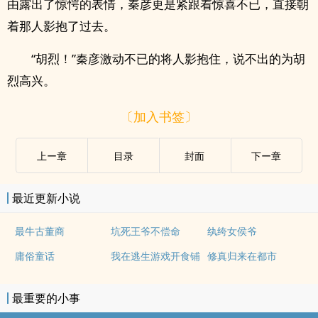
由露出了惊愕的表情，秦彦更是紧跟着惊喜不已，直接朝
着那人影抱了过去。
“胡烈！”秦彦激动不已的将人影抱住，说不出的为胡
烈高兴。
〔加入书签〕
上ー章
目录
封面
下ー章
最近更新小说
最牛古董商
坑死王爷不偿命
纨绔女侯爷
庸俗童话
我在逃生游戏开食铺
修真归来在都市
最重要的小事