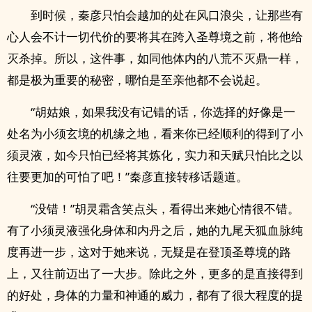
到时候，秦彦只怕会越加的处在风口浪尖，让那些有
心人会不计一切代价的要将其在跨入圣尊境之前，将他给
灭杀掉。所以，这件事，如同他体内的八荒不灭鼎一样，
都是极为重要的秘密，哪怕是至亲他都不会说起。
“胡姑娘，如果我没有记错的话，你选择的好像是一
处名为小须玄境的机缘之地，看来你已经顺利的得到了小
须灵液，如今只怕已经将其炼化，实力和天赋只怕比之以
往要更加的可怕了吧！”秦彦直接转移话题道。
“没错！”胡灵霜含笑点头，看得出来她心情很不错。
有了小须灵液强化身体和内丹之后，她的九尾天狐血脉纯
度再进一步，这对于她来说，无疑是在登顶圣尊境的路
上，又往前迈出了一大步。除此之外，更多的是直接得到
的好处，身体的力量和神通的威力，都有了很大程度的提