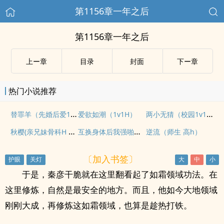
第1156章一年之后
第1156章一年之后
上ー章
目录
封面
下ー章
热门小说推荐
替罪羊（先婚后爱1v1）
两小无猜（校园1v1，高H）
爱欲如潮（1v1H）
秋樱(亲兄妹骨科H 1V1)
互换身体后我强啪了竹马（高H1V1甜宠）
逆流（师生 高h）
〔加入书签〕
于是，秦彦干脆就在这里翻看起了如霜领域功法。在
这里修炼，自然是最安全的地方。而且，他如今大地领域
刚刚大成，再修炼这如霜领域，也算是趁热打铁。