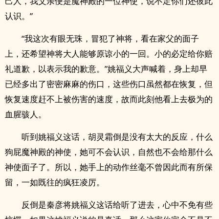
己人，我父亲便是魔神殿的一位神使，说不定你们还彼此
认识。”
“我这次有眼无珠，冒犯了神将，看在家父的面子
上，还希望神将大人能够原谅小的一回。小的必定给你赔
礼道歉，以表示我的歉意。”姚福义大声喊着，身上却早
已经多出了密密麻麻的伤口，这些伤口虽然都在恢复，但
恢复速度赶不上被伤害的速度，故而此刻他看上去极为的
血腥骇人。
听到姚福义这话，胡灵霜倒是没有太大的反应，什么
狗屁魔神殿的神使，她可不会认识，自然也不会给那什么
神使面子了。所以，她手上的动作丝毫不曾因此而有所保
留，一如既往的疯狂凌厉。
反倒是秦彦将姚福义这话给听了进去，心中不免有些