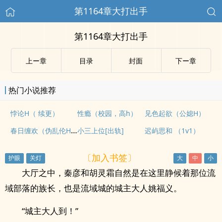
第1164章大打出手
第1164章大打出手
上ー章
目录
封面
下ー章
热门小说推荐
悖论H（ 续更）
性瘾（校园，高h）
见色起欲（公媳H）
春日缠欢（伪乱伦H）
小三上位[出轨]
迟屿思和 （1v1）
〔加入书签〕
大厅之中，秦彦和胡灵霜自然是在这里静候着那位流
域部落的族长，也是流域城的城主大人姚福义。
“城主大人到！”