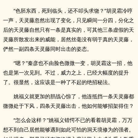
“色胚东西，死到临头，还不叩头求饶？”胡灵霜冷哼
一声，天灵藤忽然出现了变化，只见瞬间一分四，分化之
后的天灵藤自然只有一条是真实的，可其他三条虚假的天
灵藤所散发出来的威能，居然丝毫没有弱于真的天灵藤，
俨然一副四条天灵藤同时出击的姿态。
“嗯？”秦彦也不由脸色微微一变，胡灵霜这一招，他
也是第一次见到。不过，威力之上，已经大幅度的提升
了。很显然，这应该是一种了不起的绝招秘法。
姚福义就更加的胆战心惊了，他连抵挡一条天灵藤都
微微处于下风，四条天灵藤出击，他如何能够招架得住？
“怎么会这样？”姚福义错愕不已的看着胡灵霜，万万
想不到自己居然能够遇到如此可怕的洞天境修为的强者。