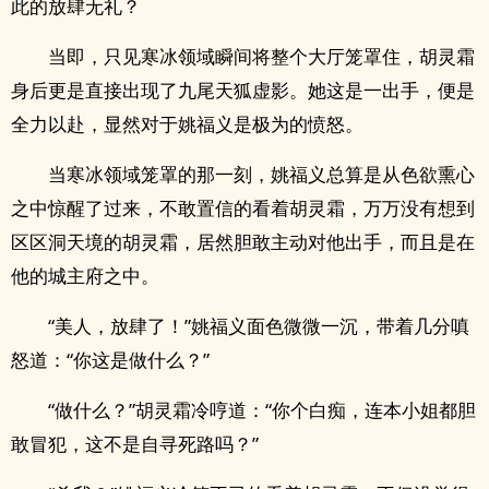
此的放肆无礼？
当即，只见寒冰领域瞬间将整个大厅笼罩住，胡灵霜
身后更是直接出现了九尾天狐虚影。她这是一出手，便是
全力以赴，显然对于姚福义是极为的愤怒。
当寒冰领域笼罩的那一刻，姚福义总算是从­色­‍欲​­‍熏心
之中惊醒了过来，不敢置信的看着胡灵霜，万万没有想到
区区洞天境的胡灵霜，居然胆敢主动对他出手，而且是在
他的城主府之中。
“美人，放肆了！”姚福义面色微微一沉，带着几分嗔
怒道：“你这是做什么？”
“做什么？”胡灵霜冷哼道：“你个白痴，连本小姐都胆
敢冒犯，这不是自寻死路吗？”