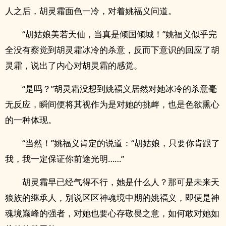
人之后，胡灵霜面色一冷，对着姚福义问道。
“胡姑娘美若天仙，当真是倾国倾城！”姚福义似乎完
全没有察觉到胡灵霜冰冷的杀意，反而下意识的回应了胡
灵霜，说出了内心对胡灵霜的感觉。
“是吗？”胡灵霜没想到姚福义居然对她冰冷的杀意毫
无反应，瞬间便将其视作为是对她的挑衅，也是­色­‍欲​­‍熏心
的一种体现。
“当然！”姚福义肯定的说道：“胡姑娘，只要你肯跟了
我，我一定保证你前途光明……”
胡灵霜早已经气得不行，她是什么人？那可是未来天
狼族的继承人，别说区区神魂境中期的姚福义，即便是神
魂境巅峰的强者，对她也要心存敬畏之意，如何敢对她如