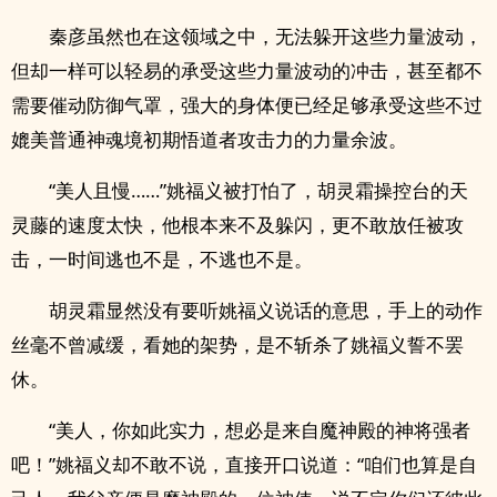
秦彦虽然也在这领域之中，无法躲开这些力量波动，
但却一样可以轻易的承受这些力量波动的冲击，甚至都不
需要催动防御气罩，强大的身体便已经足够承受这些不过
媲美普通神魂境初期悟道者攻击力的力量余波。
“美人且慢……”姚福义被打怕了，胡灵霜操控台的天
灵藤的速度太快，他根本来不及躲闪，更不敢放任被攻
击，一时间逃也不是，不逃也不是。
胡灵霜显然没有要听姚福义说话的意思，手上的动作
丝毫不曾减缓，看她的架势，是不斩杀了姚福义誓不罢
休。
“美人，你如此实力，想必是来自魔神殿的神将强者
吧！”姚福义却不敢不说，直接开口说道：“咱们也算是自