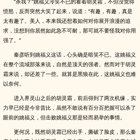
“杀我？”姚福义冷笑不已的看着胡灵霜，不但没觉得
愤怒，反而突然大笑了起来，说道：“有趣，有趣，真是
太有趣了。美人，本来我还想着如何对你展开浪漫的追
求，没想到你居然如此急不可耐，那可就不要怪我对你用
强了。”
秦彦听到姚福义这话，心头确是暗笑不已。这姚福义
在整个流域部落来说，自然是顶天的强者。然而对于胡灵
霜来说，却还差了一些。就算是黑狼在此，这姚福义也难
以奈何。
进入界灵山之后的胡灵霜，前后得到了两次机缘，实
力早已经是今非昔比，虽然不敢说有百分百把握可以杀了
眼前的姚福义，但击败姚福义那是轻而易举的事情。
更何况，既然胡灵霜已经出手，撕破了脸皮，那么秦