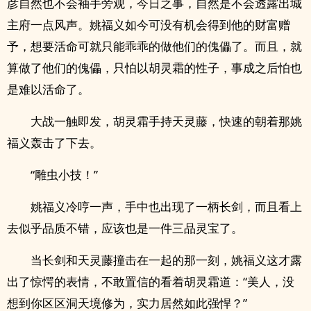
彦自然也不会袖手旁观，今日之事，自然是不会透露出城
主府一点风声。姚福义如今可没有机会得到他的财富赠
予，想要活命可就只能乖乖的做他们的傀儡了。而且，就
算做了他们的傀儡，只怕以胡灵霜的性子，事成之后怕也
是难以活命了。
大战一触即发，胡灵霜手持天灵藤，快速的朝着那姚
福义轰击了下去。
“雕虫小技！”
姚福义冷哼一声，手中也出现了一柄长剑，而且看上
去似乎品质不错，应该也是一件三品灵宝了。
当长剑和天灵藤撞击在一起的那一刻，姚福义这才露
出了惊愕的表情，不敢置信的看着胡灵霜道：“美人，没
想到你区区洞天境修为，实力居然如此强悍？”