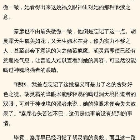
微一皱，她看得出来这姚福义眼神里对她的那种亵渎之
意。
秦彦也不由眉头微微一皱，他倒是忘记了这一点。胡
灵霜天生貌美如花，又天生媚术在身，修为实力不够之
人，甚至都会下意识的为之倾慕疯魔。胡灵霜即便已经有
意遮掩气息，让普通人难以查看到她的真容，可显然没能
瞒过神魂境强者的眼睛。
“糟糕，我差点忘记了这姚福义可是出了名的贪财好
色之徒。胡灵霜的障眼术能够轻易的瞒过洞天境悟道者的
双眼，可对于神魂境的强者来说，她的障眼术便会失去效
果了。”秦彦心头苦涩不已，这倒是他事前没有想到的事
情。
毕竟，秦彦早已经习惯了胡灵霜的美貌，而且这一路