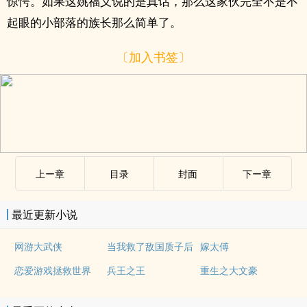
惊愕。如果这姚福义说的是真话，那么这家伙完全不是不
起眼的小部落的族长那么简单了。
〔加入书签〕
上ー章
目录
封面
下ー章
最近更新小说
网游大武侠
当我救了敌国质子后
嫁太傅
恋爱游戏拯救世界
兵王之王
重生之大文豪