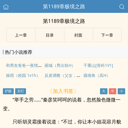
第1189章极境之路
第1189章极境之路
上ー章
目录
封面
下ー章
热门小说推荐
和男友爸爸一夜情后（3P 高h）
困城（男出轨H）
千重山[骨科1V1]
反差调教（父女，高H）
燥雨（校园 1v1h）
撬墙角（高H）
〔加入书签〕
“举手之劳……”秦彦笑呵呵的说着，忽然脸色微微一
变。
只听胡灵霜接着说道：“不过，你让本小姐花容月貌