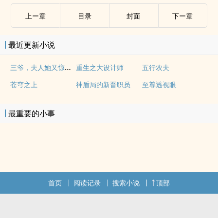
上ー章
目录
封面
下ー章
最近更新小说
三爷，夫人她又惊艳全球了
重生之大设计师
五行农夫
苍穹之上
神盾局的新晋职员
至尊透视眼
最重要的小事
首页
阅读记录
搜索小说
顶部