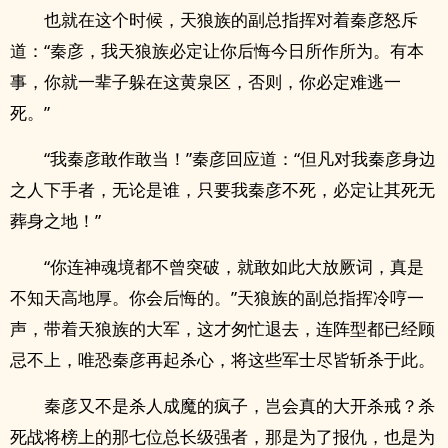
也就在这个时候，天狼族的副总指挥对着秦彦怒斥
道：“秦彦，我天狼族必定让你后悔今日所作所为。有本
事，你就一辈子躲在这黄泉区，否则，你必定难逃一
死。”
“我秦彦敢作敢当！”秦彦回应道：“但凡对我秦彦身边
之人下手者，无论是谁，只要我秦彦不死，必定让其死无
葬身之地！”
“你连神魂境都不曾突破，就敢如此大放厥词，真是
不知天高地厚。你会后悔的。”天狼族的副总指挥冷哼一
声，带着天狼族的大军，这才匆忙退去，连阵型都已经顾
忌不上，唯恐秦彦再起杀心，将这些军士尽皆斩杀于此。
秦彦又不是杀人成魔的疯子，岂会真的大开杀戒？杀
死战将榜上的那七位总长级强者，那是为了报仇，也是为