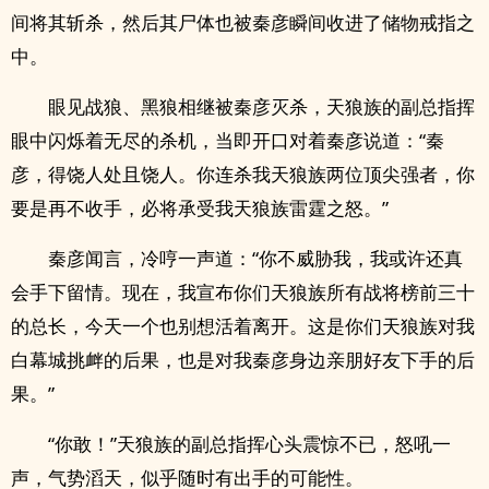
间将其斩杀，然后其尸体也被秦彦瞬间收进了储物戒指之
中。
眼见战狼、黑狼相继被秦彦灭杀，天狼族的副总指挥
眼中闪烁着无尽的杀机，当即开口对着秦彦说道：“秦
彦，得饶人处且饶人。你连杀我天狼族两位顶尖强者，你
要是再不收手，必将承受我天狼族雷霆之怒。”
秦彦闻言，冷哼一声道：“你不威胁我，我或许还真
会手下留情。现在，我宣布你们天狼族所有战将榜前三十
的总长，今天一个也别想活着离开。这是你们天狼族对我
白幕城挑衅的后果，也是对我秦彦身边亲朋好友下手的后
果。”
“你敢！”天狼族的副总指挥心头震惊不已，怒吼一
声，气势滔天，似乎随时有出手的可能性。