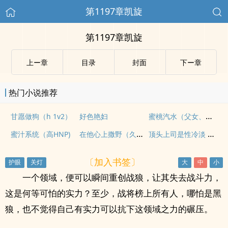
第1197章凯旋
第1197章凯旋
上ー章
目录
封面
下ー章
热门小说推荐
蜜桃汽水（父女、甜h）
甘愿做狗（h 1v2）
好色艳妇
在他心上撒野（久别重逢H）
顶头上司是性冷淡 （强制爱1v1）
蜜汁系统（高HNP)
〔加入书签〕
一个领域，便可以瞬间重创战狼，让其失去战斗力，
这是何等可怕的实力？至少，战将榜上所有人，哪怕是黑
狼，也不觉得自己有实力可以抗下这领域之力的碾压。