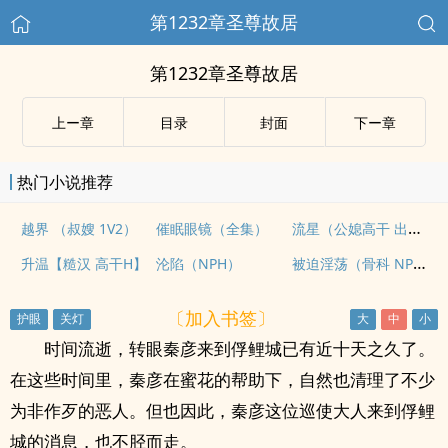
第1232章圣尊故居
第1232章圣尊故居
上ー章
目录
封面
下ー章
热门小说推荐
流星（公媳高干 出轨甜宠1v1
越界 （叔嫂 1V2）
催眠眼镜（全集）
被迫淫荡（骨科 NPH）
升温【糙汉 高干H】
沦陷（NPH）
〔加入书签〕
时间流逝，转眼秦彦来到俘鲤城已有近十天之久了。
在这些时间里，秦彦在蜜花的帮助下，自然也清理了不少
为非作歹的恶人。但也因此，秦彦这位巡使大人来到俘鲤
城的消息，也不胫而走。