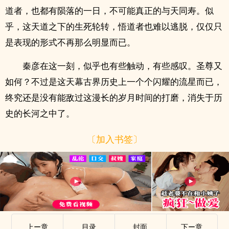
道者，也都有陨落的一日，不可能真正的与天同寿。似
乎，这天道之下的生死轮转，悟道者也难以逃脱，仅仅只
是表现的形式不再那么明显而已。
秦彦在这一刻，似乎也有些触动，有些感叹。圣尊又
如何？不过是这天幕古界历史上一个个闪耀的流星而已，
终究还是没有能敌过这漫长的岁月时间的打磨，消失于历
史的长河之中了。
〔加入书签〕
上ー章
目录
封面
下ー章