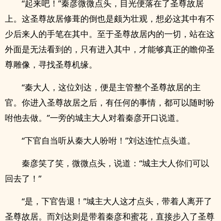
“起来吧！”秦彦微微点头，目光便落在了圣尊故居
上。这圣尊故居修葺的倒也是颇为壮观，想必这其中有不
少后来人的手笔在其中。至于圣尊故居内的一切，站在这
外面是无法看到的，只有进入其中，才能够真正的瞻仰圣
尊雕像，寻找圣尊机缘。
“秦大人，这位刘达，便是主管整个圣尊故居的主
官。你进入圣尊故居之后，有任何的事情，都可以随时吩
咐他去做。”一旁的城主大人对着秦彦开口说道。
“下官自当听从秦大人吩咐！”刘达连忙点头道。
秦彦笑了笑，微微点头，说道：“城主大人你们可以
回去了！”
“是，下官告退！”城主大人这才点头，带着人离开了
圣尊故居。而刘达则是带着秦彦和蜜花，直接步入了圣尊