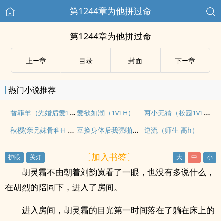
第1244章为他拼过命
第1244章为他拼过命
上ー章
目录
封面
下ー章
热门小说推荐
替罪羊（先婚后爱1v1）
两小无猜（校园1v1，高H）
爱欲如潮（1v1H）
秋樱(亲兄妹骨科H 1V1)
互换身体后我强啪了竹马（高H1V1甜宠）
逆流（师生 高h）
〔加入书签〕
胡灵霜不由朝着刘韵岚看了一眼，也没有多说什么，
在胡烈的陪同下，进入了房间。
进入房间，胡灵霜的目光第一时间落在了躺在床上的