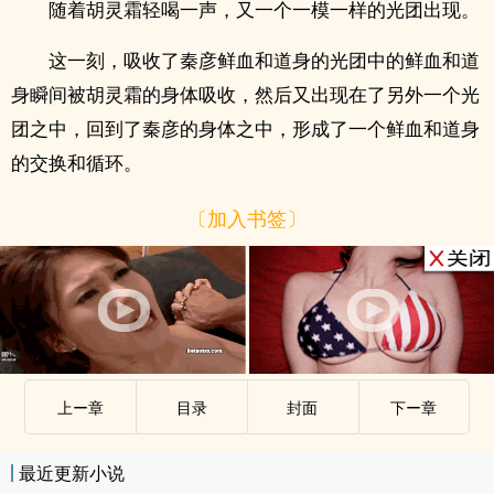
随着胡灵霜轻喝一声，又一个一模一样的光团出现。
这一刻，吸收了秦彦鲜血和道身的光团中的鲜血和道
身瞬间被胡灵霜的身体吸收，然后又出现在了另外一个光
团之中，回到了秦彦的身体之中，形成了一个鲜血和道身
的交换和循环。
〔加入书签〕
上ー章
目录
封面
下ー章
最近更新小说