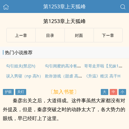
第1253章上天狐峰
第1253章上天狐峰
上ー章
目录
封面
下ー章
热门小说推荐
勾引闺蜜的高冷爸爸（大叔，师生）
哥哥走开啦【兄妹1V1】
勾引姐夫(禁忌h)
欺诈游戏（甜虐 高H）
误入男寝（np 高h）
《升温》糙汉 高干H
〔加入书签〕
秦彦出关之后，大道得成。这件事虽然大家都没有对
外提及，但是，秦彦突破之时的动静太大了，各大势力的
眼线，早已经盯上了这里。