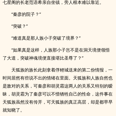
七星阁的长老范语希亲自坐镇，旁人根本难以靠近。
“秦彦的院子？”
“突破？”
“难道真是那人族小子突破了境界？”
“如果真是这样，人族那小子岂不是在洞天境便领悟
了大道，突破神魂境便直接堪比圣尊了？”
天狐族的族长此刻拿着俘鲤城送来的第二份情报，一
时间居然有些说不出的情绪在里面。天狐族和人族自然也
是敌对的关系，可秦彦和胡灵霜这两人的关系又特别的暧
昧，胡灵霜为了秦彦可以不惜牺牲自己的性命，这件事在
天狐族虽然没有传开，可天狐族的真正高层，却是都早早
就知晓了。