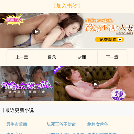
〔加入书签〕
上ー章
目录
封面
下ー章
最近更新小说
最牛古董商
坑死王爷不偿命
纨绔女侯爷