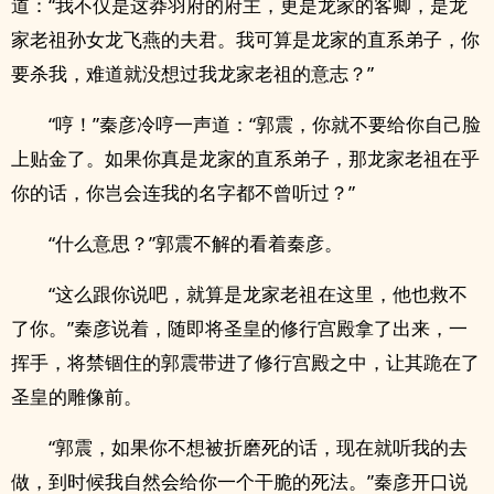
道：“我不仅是这莽羽府的府主，更是龙家的客卿，是龙
家老祖孙女龙飞燕的夫君。我可算是龙家的直系弟子，你
要杀我，难道就没想过我龙家老祖的意志？”
“哼！”秦彦冷哼一声道：“郭震，你就不要给你自己脸
上贴金了。如果你真是龙家的直系弟子，那龙家老祖在乎
你的话，你岂会连我的名字都不曾听过？”
“什么意思？”郭震不解的看着秦彦。
“这么跟你说吧，就算是龙家老祖在这里，他也救不
了你。”秦彦说着，随即将圣皇的修行宫殿拿了出来，一
挥手，将禁锢住的郭震带进了修行宫殿之中，让其跪在了
圣皇的雕像前。
“郭震，如果你不想被折磨死的话，现在就听我的去
做，到时候我自然会给你一个干脆的死法。”秦彦开口说