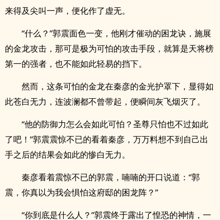
来得及尖叫一声，便化作了虚无。
“什么？”郭震面色一变，他刚才催动的困龙诀，施展
的金龙攻击，那可是极为可怕的攻击手段，就算是天将榜
第一的强者，也不能如此轻易的挡下。
然而，这条可怕的金龙在秦彦的金光护罩下，显得如
此苍白无力，连波澜都不曾带起，便瞬间灰飞烟灭了。
“他的防御力怎么会如此可怕？圣尊只怕也不过如此
了吧！”郭震震惊不已的看着秦彦，万万料想不到自己出
手之后的结果会如此的惨白无力。
秦彦看着震惊不已的郭震，喃喃的开口说道：“郭
震，你真以为我会惧怕这府邸的困龙阵？”
“你到底是什么人？”郭震终于露出了惶恐的神情，一