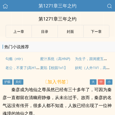
第1271章三年之约
第1271章三年之约
上ー章
目录
封面
下ー章
热门小说推荐
为生子，跟闺蜜互换老公睡（高H）
勾瘾（ntr）
蜜汁系统（高HNP)
老公，不要了(高H1v1)
妖蛇（人外1V1，高H）
夏陷【校园1v1】
〔加入书签〕
秦彦成为地仙之尊虽然已经有三十多年了，可因为秦
彦一直都留在清幽府静修，从未出过手。故而，秦彦的名
气远没有传开，很多人都不知道，人族已经出现了一位神
魂境的地仙之尊。