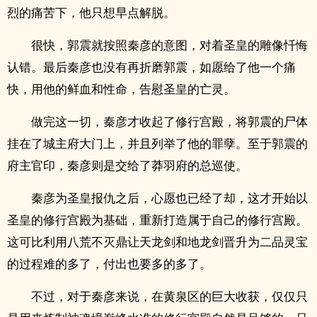
烈的痛苦下，他只想早点解脱。
很快，郭震就按照秦彦的意图，对着圣皇的雕像忏悔
认错。最后秦彦也没有再折磨郭震，如愿给了他一个痛
快，用他的鲜血和性命，告慰圣皇的亡灵。
做完这一切，秦彦才收起了修行宫殿，将郭震的尸体
挂在了城主府大门上，并且列举了他的罪孽。至于郭震的
府主官印，秦彦则是交给了莽羽府的总巡使。
秦彦为圣皇报仇之后，心愿也已经了却，这才开始以
圣皇的修行宫殿为基础，重新打造属于自己的修行宫殿。
这可比利用八荒不灭鼎让天龙剑和地龙剑晋升为二品灵宝
的过程难的多了，付出也要多的多了。
不过，对于秦彦来说，在黄泉区的巨大收获，仅仅只