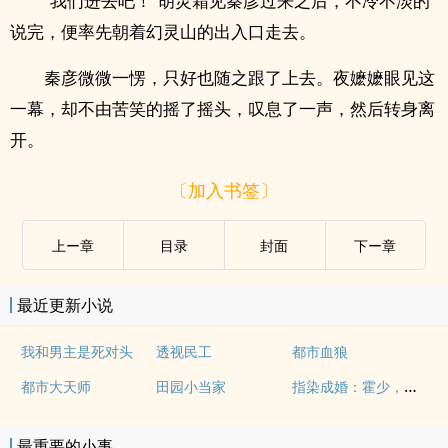
“我们进去吧！”胡灵霜见秦彦过来之后，不冷不淡的
说完，便率先朝着幻灵山的出入口走去。
秦彦微微一愣，只好也随之跟了上去。夜嬷嬷眼见这
一幕，却不由苦笑的摇了摇头，叹息了一声，然后转身离
开。
〔加入书签〕
上ー章
目录
封面
下ー章
最近更新小说
我和男主是死对头
透视民工
都市血狼
指染成婚：霍少，请放手
都市大天师
田园小当家
最重要的小事