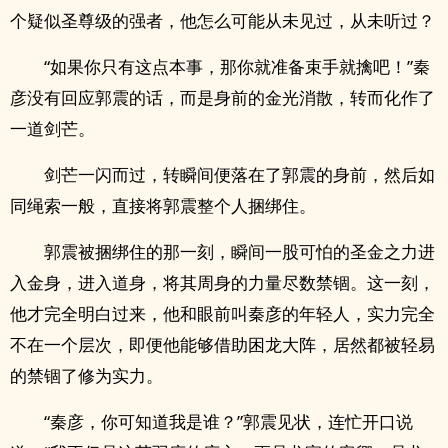
个疑似圣尊级的强者，他怎么可能从未见过，从未听过？
“如果你只有这点本事，那你就准备束手就擒吧！”秦
彦没有回应郭震的话，而是身前的金光消散，转而化作了
一道剑芒。
剑芒一闪而过，转瞬间便落在了郭震的身前，然后如
同绳索一般，直接将郭震整个人捆绑住。
郭震被捆绑住的那一刻，瞬间一股可怕的圣金之力进
入金身，进入道身，将其周身的力量尽数禁锢。这一刻，
他才完全明白过来，他和眼前叫秦彦的年轻人，实力完全
不在一个层次，即便他能够借助困龙大阵，居然都被轻易
的禁锢了修为实力。
“秦彦，你可知道我是谁？”郭震见状，连忙开口说