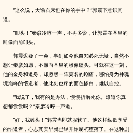
“这么说，天谕石床也在你的手中？”郭震下意识问
道。
“叩头！”秦彦冷哼一声，不再多说，让郭震在圣皇的
雕像面前叩头。
郭震迟疑了一会，事到如今他自知必死无疑，自然不
想让秦彦如愿，不愿向圣皇的雕像磕头。可就在这一刻，
他的金身和道身，却忽然一阵莫名的剧痛，哪怕身为神魂
境巅峰的悟道者，他此刻也疼的面色惨白，难以自控。
“我说了，我有的是办法，慢慢折磨死你。难道你真
想都尝尝吗？”秦彦冷哼一声道。
“好，我磕头！”郭震当即就服软了。他这样纵欲享受
的悟道者，心志其实早就已经开始腐朽堕落了。在这种剧