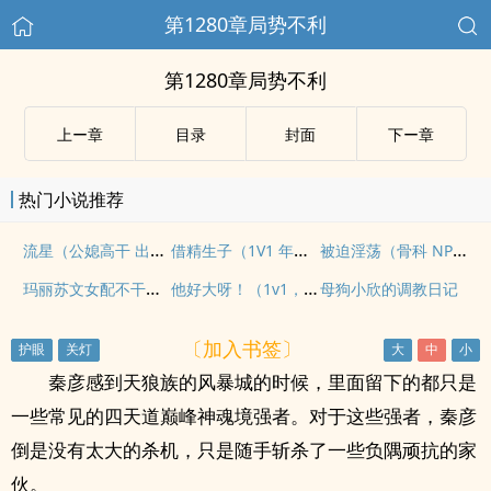
第1280章局势不利
第1280章局势不利
上ー章
目录
封面
下ー章
热门小说推荐
流星（公媳高干 出轨甜宠1v1）
借精生子（1V1 年下H)
被迫淫荡（骨科 NPH）
玛丽苏文女配不干了（NPH）
他好大呀！（1v1，sc，he，体型差糙汉）
母狗小欣的调教日记
〔加入书签〕
秦彦感到天狼族的风暴城的时候，里面留下的都只是
一些常见的四天道巅峰神魂境强者。对于这些强者，秦彦
倒是没有太大的杀机，只是随手斩杀了一些负隅顽抗的家
伙。