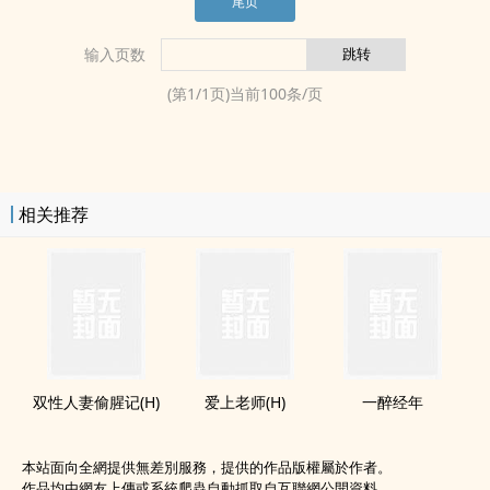
尾页
输入页数
(第
1
/
1
页)当前
100
条/页
相关推荐
双性‎­‎人‌­​妻‍‎偷腥记(H)
爱上老师(H)
一醉经年
本站面向全網提供無差別服務，提供的作品版權屬於作者。
作品均由網友上傳或系統爬蟲自動抓取自互聯網公開資料。