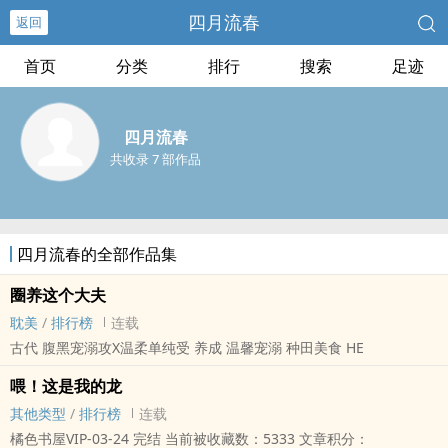
四月流春
返回
首页
分类
排行
搜索
足迹
四月流春
共收录 7 部作品
四月流春的全部作品集
圈养这个大夫
耽美
/
排行榜
连载
古代 腹黑宠溺攻X温柔单纯受 养成 温馨宠溺 种田美食 HE
喂！这是我的龙
其他类型
/
排行榜
连载
橘色书屋VIP-03-24 完结 当前被收藏数：5333 文章积分：