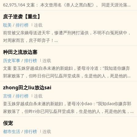
62,975,164 文案： 本文曾用名《兽人之黑白配》。 同是天涯沦落
人，相逢何必分黑白。 因为肤色和天赋遭遇了种族排斥孤立的小白龙
庶子逆袭【重生】
和..
耽美
/
排行榜
连载
前世被父亲嫡母送进天牢，惨遭严刑拷打逼供，不明不白冤死狱中，
对周家而言，庶子即弃子！
一朝重生，容佑棠改名换姓，认太监做父，韬光养晦三年，孰料复仇
种田之流放边塞
途中却被庆王强行招揽，二人联手大杀四方，最终一个登上帝位、一
历史军事
/
排行榜
连载
个位极人臣！容佑棠原以为找到了靠山，谁知那却是陷阱……
文案 姜玉姝穿越成自杀未遂的新媳妇，婆母冷冷道：“我知道你嫌弃
“我牙尖嘴利，我泼皮无赖，我讨好卖乖，我居心不良——殿下，放我
郭家败落了，但昨日你已同弘磊拜堂成亲，生是他的人，死是他的
走吧！”容佑棠胆战心惊，紧贴墙壁。
鬼，休想逃离！” 生死攸关，她别无选择，咬牙跟随被流放的丈夫出
然而庆王却关上门，说：“你过来。”
zhong田之liu放边sai
塞，三千..
言情
/
排行榜
连载
姜玉姝穿越成自杀未遂的新媳妇，婆母冷冷dao：“我知dao你嫌弃郭
家败落了，但昨ri你已同弘磊拜堂成亲，生是他的人，死是他的鬼，
休想逃离！” 生死攸关，她别无选择，咬牙跟随被liu放的丈夫出
佞宠
sai，三千里长路漫漫，险象环生。 dao路崎岖、深山密林、野兽
都市生活
/
排行榜
连载
横行、废宅破庙、风餐lou宿……古代特殊蜜月之旅，敬请围观。