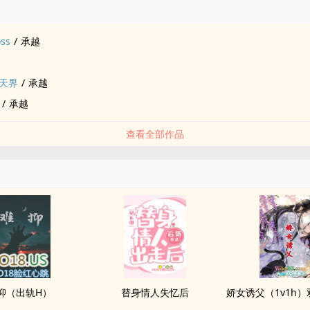
品
ss
/
承越
天界
/
承越
/
承越
查看全部作品
抑（出轨H）
替身情人失忆后
娇女诱父（1v1h）双洁伪