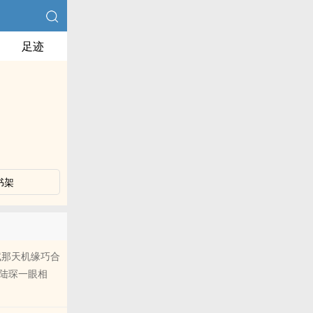
足迹
书架
试那天机缘巧合
陆琛一眼相