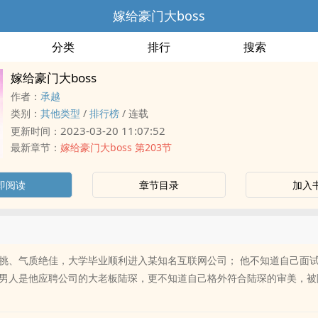
嫁给豪门大boss
分类
排行
搜索
嫁给豪门大boss
作者：
承越
类别：
其他类型
/
排行榜
/
连载
2023-03-20 11:07:52
更新时间：
最新章节：
嫁给豪门大boss 第203节
即阅读
章节目录
加入
挑、气质绝佳，大学毕业顺利进入某知名互联网公司； 他不知道自己面
男人是他应聘公司的大老板陆琛，更不知道自己格外符合陆琛的审美，被