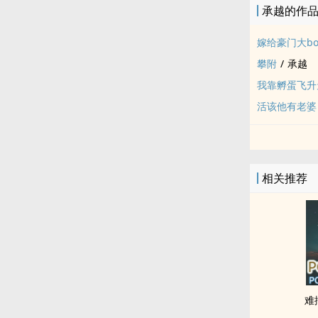
承越的作
嫁给豪门大bo
攀附
/
承越
我靠孵蛋飞升
活该他有老婆
相关推荐
难