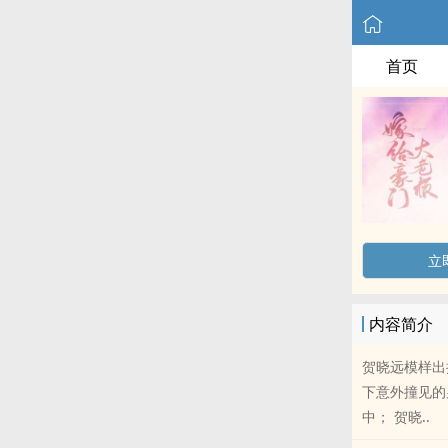
首页
立
内容简介
贺晓远模样出
下意外撞见的
中； 贺晓..