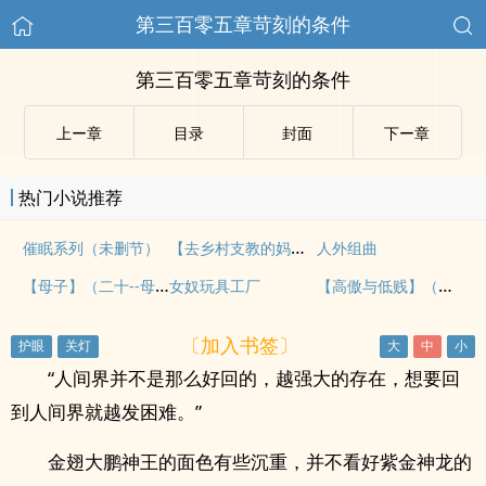
第三百零五章苛刻的条件
第三百零五章苛刻的条件
上ー章
目录
封面
下ー章
热门小说推荐
【去乡村支教的妈妈】（二）
催眠系列（未删节）
人外组曲
【母子】（二十--母亲6）
【高傲与低贱】（一）（女女虐待）
女奴玩具工厂
〔加入书签〕
“人间界并不是那么好回的，越强大的存在，想要回
到人间界就越发困难。”
金翅大鹏神王的面色有些沉重，并不看好紫金神龙的