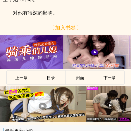
对他有很深的影响。
〔加入书签〕
上ー章
目录
封面
下ー章
最近更新小说