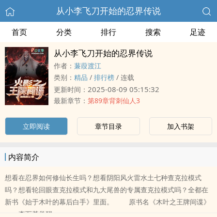
从小李飞刀开始的忍界传说
首页
分类
排行
搜索
足迹
从小李飞刀开始的忍界传说
作者：
蒹葭渡江
类别：
精品
/
排行榜
/
连载
2025-08-09 05:15:32
更新时间：
最新章节：
第89章背刺仙人3
立即阅读
章节目录
加入书架
内容简介
想看在忍界如何修仙长生吗？想看阴阳风火雷水土七种查克拉模式
吗？想看轮回眼查克拉模式和九大尾兽的专属查克拉模式吗？全都在
新书《始于木叶的幕后白手》里面。 原书名《木叶之王牌间谍》
李万基觉醒