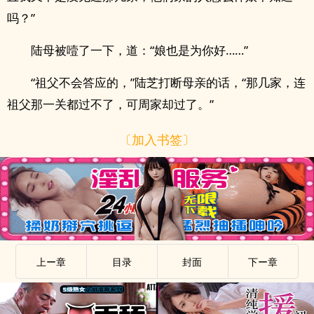
吗？”
陆母被噎了一下，道：“娘也是为你好……”
“祖父不会答应的，”陆芝打断母亲的话，“那几家，连
祖父那一关都过不了，可周家却过了。”
〔加入书签〕
上ー章
目录
封面
下ー章