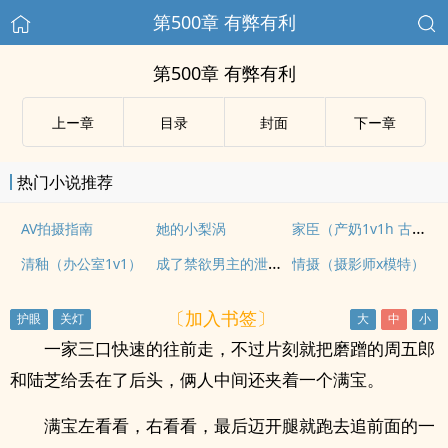
第500章 有弊有利
第500章 有弊有利
上ー章
目录
封面
下ー章
热门小说推荐
家臣（产奶1v1h 古言）
AV拍摄指南
她的小梨涡
成了禁欲男主的泄欲对象
清釉（办公室1v1）
情摄（摄影师x模特）
〔加入书签〕
一家三口快速的往前走，不过片刻就把磨蹭的周五郎
和陆芝给丢在了后头，俩人中间还夹着一个满宝。
满宝左看看，右看看，最后迈开腿就跑去追前面的一