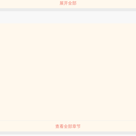
展开全部
按在地上摩擦的大卫枯了。
美衍生 科幻 恐怖
查看全部章节