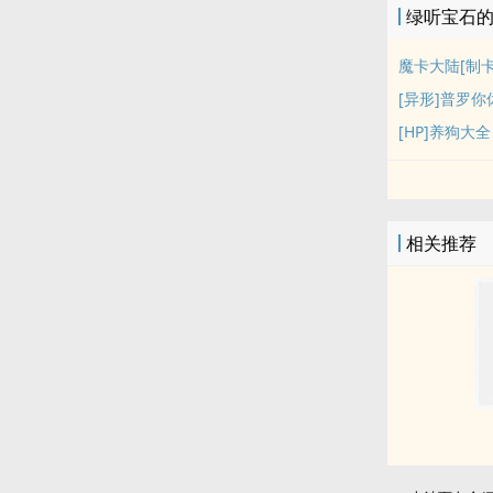
绿听宝石
魔卡大陆[制卡
[异形]普罗你
[HP]养狗大全
相关推荐