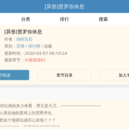
[异形]普罗你休息
分类
排行
搜索
[异形]普罗你休息
作者：
绿听宝石
类别：
言情
/
排行榜
/
连载
2020-03-07 06:10:24
更新时间：
最新章节：
分卷阅读83
即阅读
章节目录
加入
，但以戏份多少来看，男主是大卫。——————————
人类在他的星球上玩荒野求生。
把这个地狱玩成开心农场？？？
伙好好讨论一下星球的归属问题了。