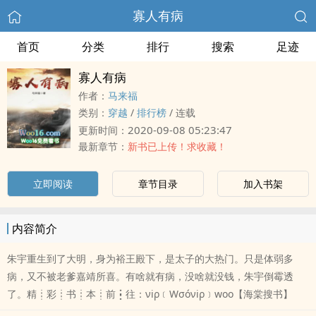
寡人有病
首页
分类
排行
搜索
足迹
寡人有病
作者：
马来福
类别：
穿越
/
排行榜
/
连载
2020-09-08 05:23:47
更新时间：
最新章节：
新书已上传！求收藏！
立即阅读
章节目录
加入书架
内容简介
朱宇重生到了大明，身为裕王殿下，是太子的大热门。只是体弱多
病，又不被老爹嘉靖所喜。有啥就有病，没啥就没钱，朱宇倒霉透
了。精┊彩┊书┊本┊前┇往：νiρ﹝Wσóνiρ﹞woo【海棠搜书】