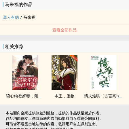
马来福的作品
寡人有病
/
马来福
查看全部作品
相关推荐
读心纯欲娇妻，禁欲军官面红耳赤
本王，废物
情夫难哄（古言​‌高​h‌‍ 伪出轨 1v2）
本站面向全網提供無差別服務，提供的作品版權屬於作者。
作品均由網友上傳或系統爬蟲自動抓取自互聯網公開資料。
可能含不適應當地法律的內容，敬請用戶自主識別退出。